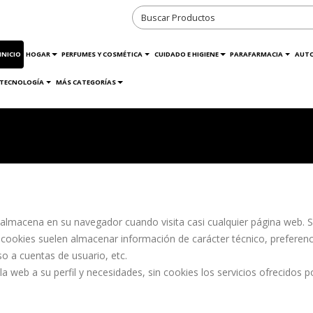
INICIO
HOGAR
PERFUMES Y COSMÉTICA
CUIDADO E HIGIENE
PARAFARMACIA
AUT
TECNOLOGÍA
MÁS CATEGORÍAS
almacena en su navegador cuando visita casi cualquier página web. Su
 cookies suelen almacenar información de carácter técnico, preferenc
so a cuentas de usuario, etc.
 la web a su perfil y necesidades, sin cookies los servicios ofrecidos