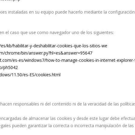
okies instaladas en su equipo puede hacerlo mediante la configuració
n el caso que use como navegador uno de los siguientes:
/es/kb/habilitar-y-deshabilitar-cookies-que-los-sitios-we
com/chrome/bin/answer.py?hl=es&answer=95647
ft.com/es-es/windows7/how-to-manage-cookies-in-internet-explorer-
kb/ph5042
ndows/11.50/es-ES/cookies.html
hacen responsables ni del contenido ni de la veracidad de las polític
cargadas de almacenar las cookies y desde este lugar debe efectuar
egales pueden garantizar la correcta o incorrecta manipulación de la