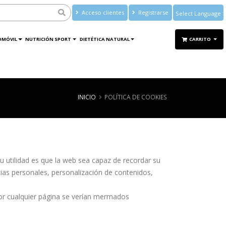
Acceso clientes
Registrarse
Powered by
Translate
OMÓVIL
NUTRICIÓN SPORT
DIETÉTICA NATURAL
CARRITO
INICIO
POLÍTICA DE COOKIES
 utilidad es que la web sea capaz de recordar su
ias personales, personalización de contenidos,
 por cualquier página se verían mermados