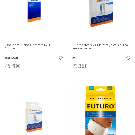
Espaldera Ocho Comfort E250 T2
Cubreortesis y Cubrescayolas Adulto
Orliman
Pierna Larga
ORLIMAN
ESI
46,48€
23,36€