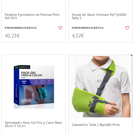
Pedalier Ejercitador de Piernas Prim
Ferula de Stack Orliman Ref Tp6200
Ref 201t
Talla 3
PARAFARMACIA BÁSICA
PARAFARMACIA BÁSICA
42,23€
4,52€
Farmalastic Pack Gel Frío y Calor Maxi
Cabestrillo Talla 2 Mpk400 Prim
39cm X 15cm