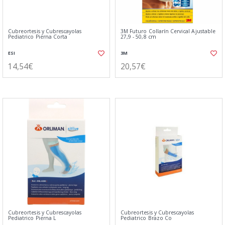
Cubreortesis y Cubrescayolas
3M Futuro Collarín Cervical Ajustable
Pediatrico Pierna Corta
27,9 - 50,8 cm
ESI
3M
14,54€
20,57€
Cubreortesis y Cubrescayolas
Cubreortesis y Cubrescayolas
Pediatrico Pierna L
Pediatrico Brazo Co