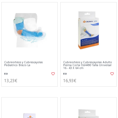
Cubreortesis y Cubrescayolas
Cubreortesis y Cubrescayolas Adulto
Pediatrico Brazo La
Pierna Corta Osl4490 Talla Universal
16 - 43 X 64 cm
ESI
ESI
13,23€
16,93€