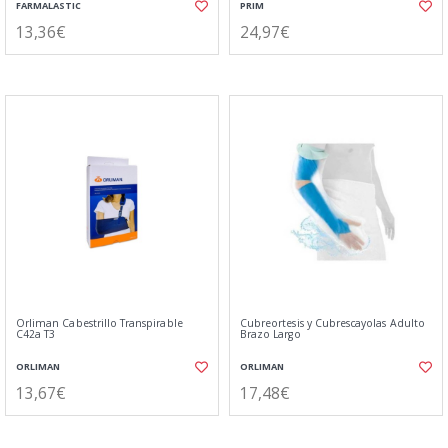
FARMALASTIC
PRIM
13,36€
24,97€
Orliman Cabestrillo Transpirable
Cubreortesis y Cubrescayolas Adulto
C42a T3
Brazo Largo
ORLIMAN
ORLIMAN
13,67€
17,48€