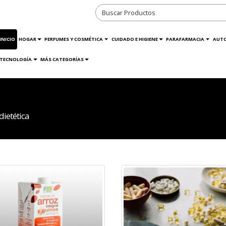
INICIO
HOGAR
PERFUMES Y COSMÉTICA
CUIDADO E HIGIENE
PARAFARMACIA
AUT
TECNOLOGÍA
MÁS CATEGORÍAS
dietética