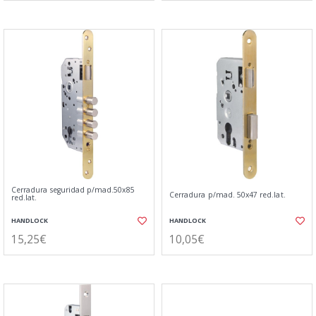
Cerradura seguridad p/mad.50x85
Cerradura p/mad. 50x47 red.lat.
red.lat.
HANDLOCK
HANDLOCK
15,25€
10,05€