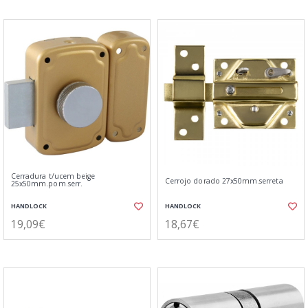
Cerradura t/ucem beige
Cerrojo dorado 27x50mm.serreta
25x50mm.pom.serr.
HANDLOCK
HANDLOCK
19,09€
18,67€