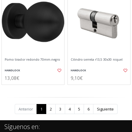
Pomo tirador redondo 70mm.negro
Cilindro serreta r13,5 30x30 niquel
HANDLOCK
HANDLOCK
13,08€
9,10€
Anterior
1
2
3
4
5
6
Siguiente
Síguenos en: