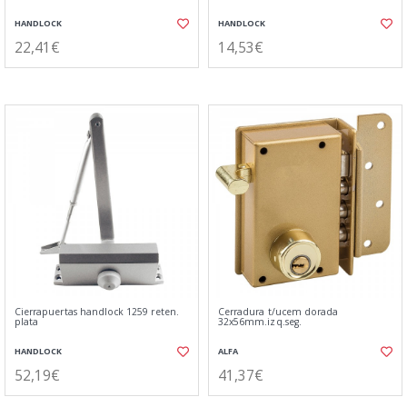
HANDLOCK
HANDLOCK
22,41€
14,53€
Cierrapuertas handlock 1259 reten.
Cerradura t/ucem dorada
plata
32x56mm.izq.seg.
HANDLOCK
ALFA
52,19€
41,37€