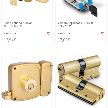
Pomo entrada tubular
Cilindro seguridad r15-30x30
65mm.lat.brill.
niq.d.emb.
HANDLOCK
HANDLOCK
12,94€
17,02€