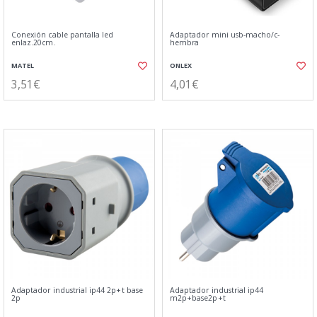
Conexión cable pantalla led
Adaptador mini usb-macho/c-
enlaz.20cm.
hembra
MATEL
ONLEX
3,51€
4,01€
Adaptador industrial ip44 2p+t base
Adaptador industrial ip44
2p
m2p+base2p+t