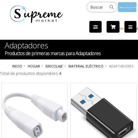
Powered
by
Tra
Adaptadores
Productos de primeras marcas para Adaptadores
INICIO
HOGAR
BRICOLAJE
MATERIAL ELÉCTRICO
ADAPTADORES
Total de productos disponibles
4