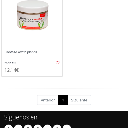
Plantago ovata plantis
PLANTIS
12,14€
Anterior
1
Siguiente
Síguenos en: