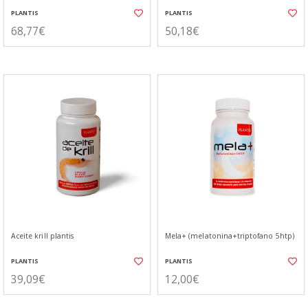
PLANTIS
PLANTIS
68,77€
50,18€
Aceite krill plantis
Mela+ (melatonina+triptofano 5htp)
PLANTIS
PLANTIS
39,09€
12,00€