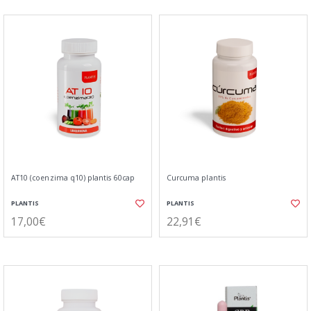
AT10 (coenzima q10) plantis 60cap
Curcuma plantis
PLANTIS
PLANTIS
17,00€
22,91€