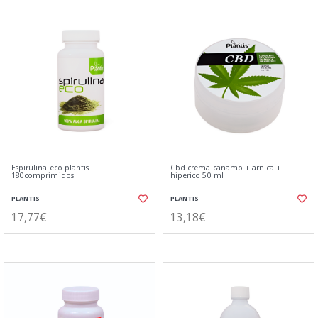
Espirulina eco plantis
Cbd crema cañamo + arnica +
180comprimidos
hiperico 50 ml
PLANTIS
PLANTIS
17,77€
13,18€