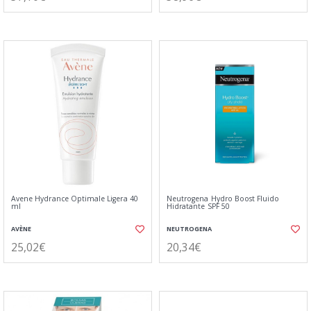
Avene Hydrance Optimale Ligera 40
Neutrogena Hydro Boost Fluido
ml
Hidratante SPF 50
AVÈNE
NEUTROGENA
25,02€
20,34€