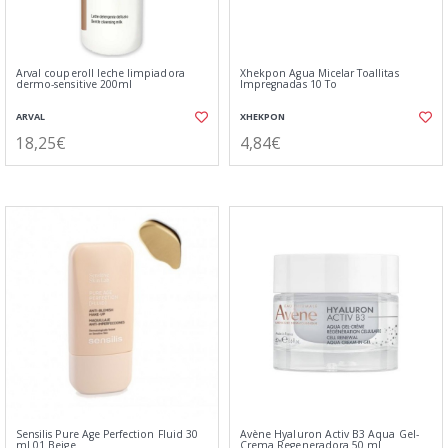
Arval couperoll leche limpiadora
Xhekpon Agua Micelar Toallitas
dermo-sensitive 200ml
Impregnadas 10 To
ARVAL
XHEKPON
18,25€
4,84€
Sensilis Pure Age Perfection Fluid 30
Avène Hyaluron Activ B3 Aqua Gel-
ml 01 Beige
Crema Regeneradora 50 ml