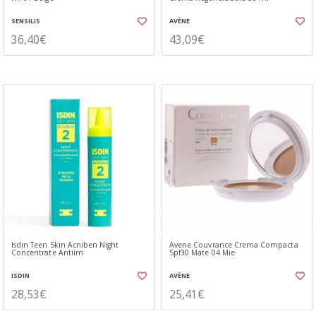
SENSILIS
AVÈNE
36,40€
43,09€
Isdin Teen Skin Acniben Night
Avene Couvrance Crema Compacta
Concentrate Antiim
Spf30 Mate 04 Mie
ISDIN
AVÈNE
28,53€
25,41€