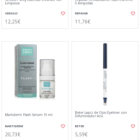
Limpieza
5 Ampollas
SENSILIS
REPAVAR
12,25€
11,76€
Beter Lapiz de Ojos Eyeliner con
Martiderm Flash Serum 15 ml
Difuminador Azu
MARTIDERM
BETER
20,73€
5,59€