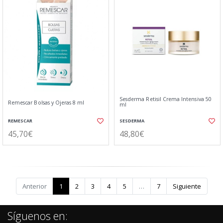
Sesderma Retisil Crema Intensiva 50
Remescar Bolsas y Ojeras 8 ml
ml
REMESCAR
SESDERMA
45,70€
48,80€
Anterior
1
2
3
4
5
…
7
Siguiente
Síguenos en: