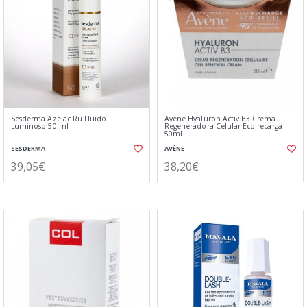
Sesderma Azelac Ru Fluido
Avène Hyaluron Activ B3 Crema
Luminoso 50 ml
Regeneradora Celular Eco-recarga
50ml
SESDERMA
AVÈNE
39,05€
38,20€