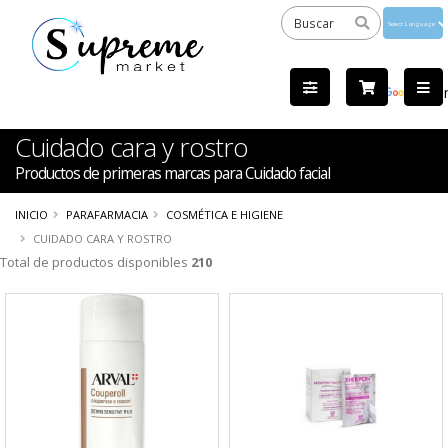
Powered
by
Tra
Cuidado cara y rostro
Productos de primeras marcas para Cuidado facial
INICIO
PARAFARMACIA
COSMÉTICA E HIGIENE
CUIDADO CARA Y ROSTRO
Total de productos disponibles
210