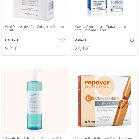
Vital Plus Active Col Colágeno Marino
Mavala Double-lash Tratamiento
15ml
para Pestañas 10 ml
LIBURNIA
MAVALA
9,21€
23,45€
Sensilis Purify Essential Cleanser Gel
Repavar Revitalizante Flash Extreme