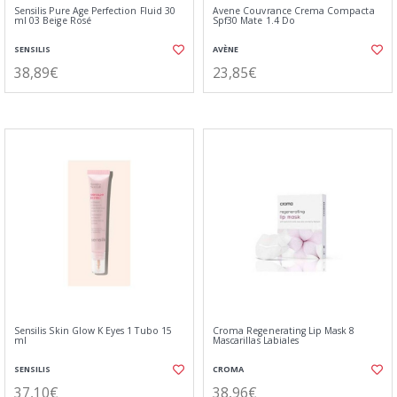
Sensilis Pure Age Perfection Fluid 30
Avene Couvrance Crema Compacta
ml 03 Beige Rosé
Spf30 Mate 1.4 Do
SENSILIS
AVÈNE
38,89€
23,85€
Sensilis Skin Glow K Eyes 1 Tubo 15
Croma Regenerating Lip Mask 8
ml
Mascarillas Labiales
SENSILIS
CROMA
37,10€
38,96€