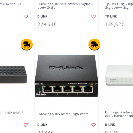
m2 switch l2+
D-link dgs-1018p/e switch 16xgbe
Tp-link tl-sg1210
poe+ 2xsfp
2xg poe++ 2xg
D-LINK
TP-LINK
229,64€
135,52€
ch 8xgb gigabit
D-link go-sw-8e s
D-link dgs-105 switch 5xgb metal
8x10/100mbps mi
D-LINK
D-LINK
22,44€
9,12€