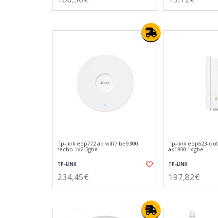
Tp-link eap772 ap wifi7 be9300
Tp-link eap623-out
techo 1x2.5gbe
ax1800 1xgbe
TP-LINK
TP-LINK
234,45€
197,82€