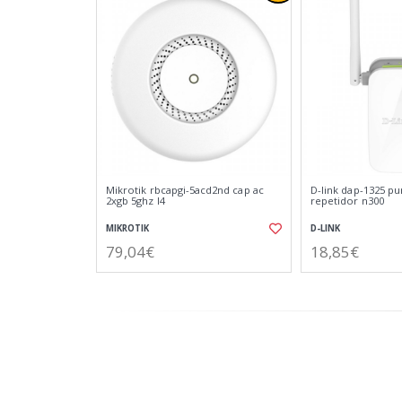
Mikrotik rbcapgi-5acd2nd cap ac
D-link dap-1325 p
2xgb 5ghz l4
repetidor n300
MIKROTIK
D-LINK
79,04€
18,85€