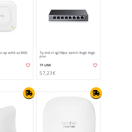
o ap wifi6 ax3000
Tp-link tl-sg108pe switch 8xgb 4xgb
poe
TP-LINK
57,23€