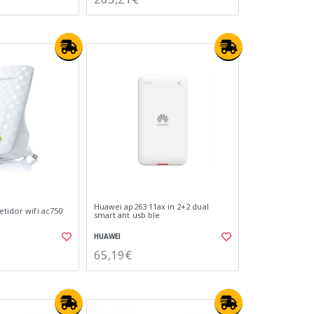
Huawei ap263 11ax in 2+2 dual
etidor wifi ac750
smart ant usb ble
HUAWEI
65,19€