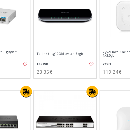
h 5 gigabit 5
Zyxel nwa90ax pr
Tp-link tl-sg1008d switch 8xgb
1x2.5gb
TP-LINK
ZYXEL
23,35€
119,24€