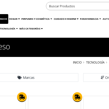
INICIO
HOGAR
PERFUMES Y COSMÉTICA
CUIDADO E HIGIENE
PARAFARMACIA
AUT
TECNOLOGÍA
MÁS CATEGORÍAS
eso
INICIO
TECNOLOGÍA
Marcas
Or