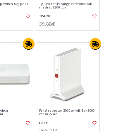
pp switch 6xg poe+
Tp-link re315 range extender wifi
mesh ac1200 dual
TP-LINK
39,88€
witch
Fritz! repeater 3000 ax wifi6 ax3000
ni
mesh 2xlan
FRITZ!
263,21€