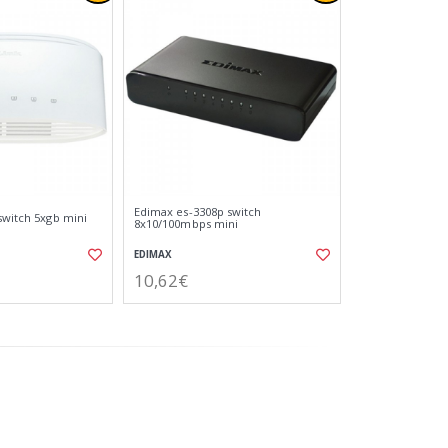
Edimax es-3308p switch
switch 5xgb mini
8x10/100mbps mini
EDIMAX
10,62€