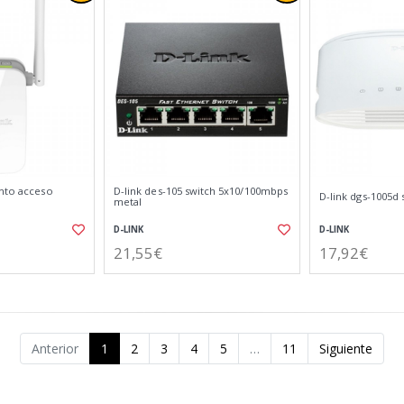
unto acceso
D-link des-105 switch 5x10/100mbps
D-link dgs-1005d 
metal
D-LINK
D-LINK
21,55€
17,92€
Anterior
1
2
3
4
5
…
11
Siguiente