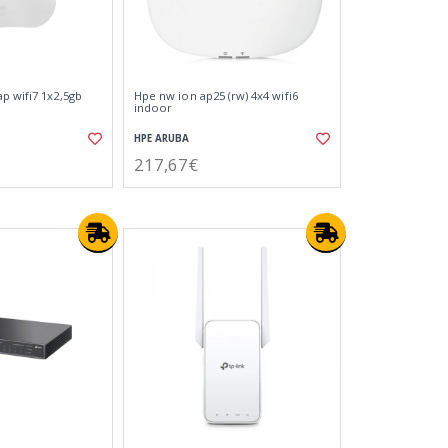
p wifi7 1x2,5gb
Hpe nw ion ap25 (rw) 4x4 wifi6
indoor
HPE ARUBA
217,67€