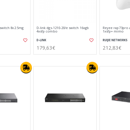
 switch 8x2.5mg
D-link dgs-1210-20/e switch 16xgb
Reyee rap73pro a
4xsfp combo
1xsfp+ mimo
D-LINK
RUIJIE NETWORKS
179,63€
212,83€