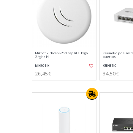
Mikrotik rbcapl-2nd cap lite 1xgb
Keenetic poe switc
2.4ghz l4
puertos
MIKROTIK
KEENETIC
26,45€
34,50€