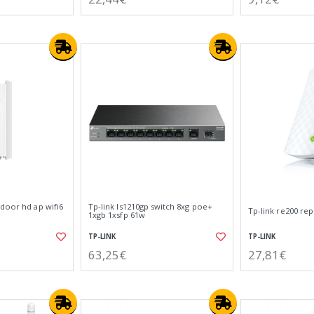
door hd ap wifi6
Tp-link ls1210gp switch 8xg poe+
Tp-link re200 rep
1xgb 1xsfp 61w
TP-LINK
TP-LINK
63,25€
27,81€