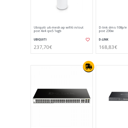
Ubiquiti u6-mesh ap wifi6 in/out
D-link dms-108p/e
poe 4x4 ipx5 1xgb
poe 230w
UBIQUITI
D-LINK
237,70€
168,83€