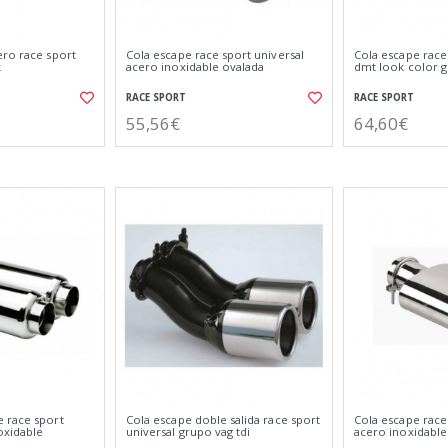
ero race sport
Cola escape race sport universal
Cola escape race
k
acero inoxidable ovalada
dmt look color 
RACE SPORT
RACE SPORT
55,56€
64,60€
 race sport
Cola escape doble salida race sport
Cola escape race
oxidable
universal grupo vag tdi
acero inoxidable