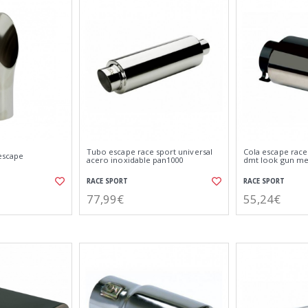
Tubo escape race sport universal
Cola escape race
escape
acero inoxidable pan1000
dmt look gun me
RACE SPORT
RACE SPORT
77,99€
55,24€