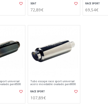
SEAT
RACE SPORT
72,89€
69,54€
sport universal
Tubo escape race sport universal
ovalado pan8500
acero inoxidable ovalado pan8000
RACE SPORT
107,89€