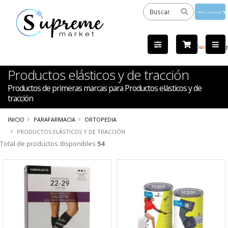
Powered
by
Tra
Productos elásticos y de tracción
Productos de primeras marcas para Productos elásticos y de
tracción
INICIO
PARAFARMACIA
ORTOPEDIA
PRODUCTOS ELÁSTICOS Y DE TRACCIÓN
Total de productos disponibles
54