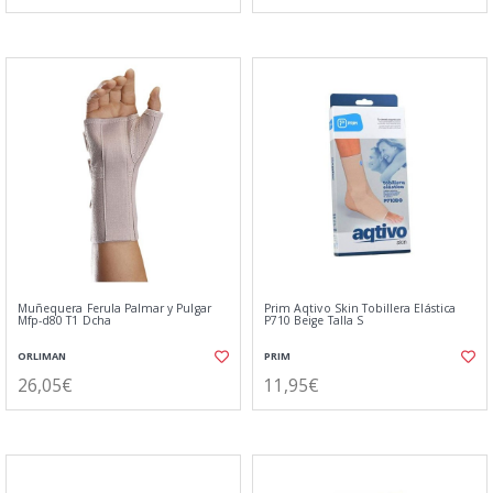
Muñequera Ferula Palmar y Pulgar
Prim Aqtivo Skin Tobillera Elástica
Mfp-d80 T1 Dcha
P710 Beige Talla S
ORLIMAN
PRIM
26,05€
11,95€