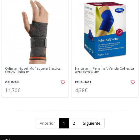
Orliman Sport Muñequera Elastica
Hartmann Peha-haft Venda Cohesiva
Os6260 Talla m
Azul 6cm X 4m
ORLIMAN
PEHA-HAFT
11,70€
4,38€
Anterior
1
2
Siguiente