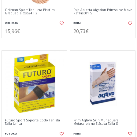
Orliman Sport Tobillera Elastica
Faja Abierta Algodon Primspine Move
Graduable Os624 T.2
Ref Prs601 S
ORLIMAN
PRIM
15,96€
20,73€
Futuro Sport Soporte Codo Tenista
Prim Aqtivo Skin Muñequera
Talla Unica
Metacarpiana Elástica Talla S
FUTURO
PRIM