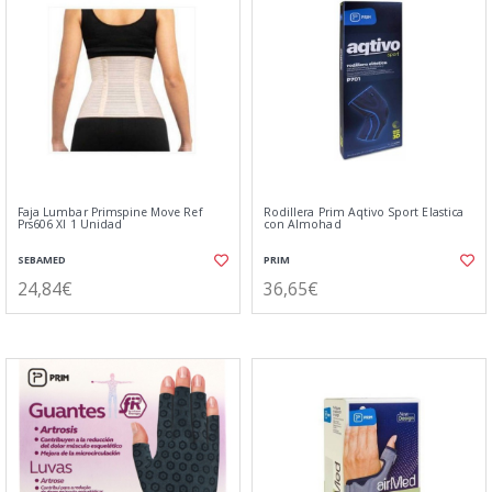
Faja Lumbar Primspine Move Ref
Rodillera Prim Aqtivo Sport Elastica
Prs606 Xl 1 Unidad
con Almohad
SEBAMED
PRIM
24,84€
36,65€