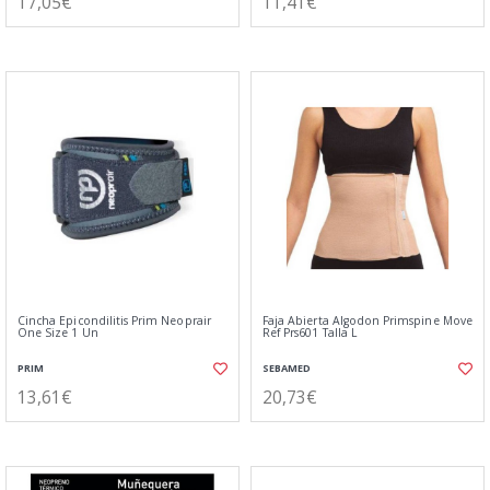
17,05€
11,41€
Cincha Epicondilitis Prim Neoprair
Faja Abierta Algodon Primspine Move
One Size 1 Un
Ref Prs601 Talla L
PRIM
SEBAMED
13,61€
20,73€