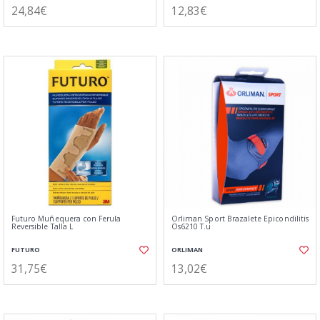
24,84€
12,83€
Futuro Muñequera con Ferula
Orliman Sport Brazalete Epicondilitis
Reversible Talla L
Os6210 T.u
FUTURO
ORLIMAN
31,75€
13,02€