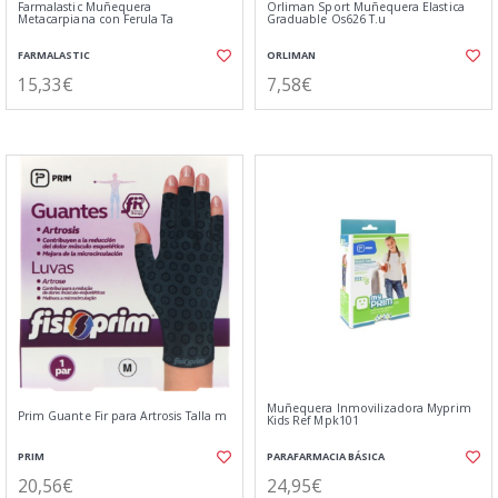
Farmalastic Muñequera
Orliman Sport Muñequera Elastica
Metacarpiana con Ferula Ta
Graduable Os626 T.u
FARMALASTIC
ORLIMAN
15,33€
7,58€
Muñequera Inmovilizadora Myprim
Prim Guante Fir para Artrosis Talla m
Kids Ref Mpk101
PRIM
PARAFARMACIA BÁSICA
20,56€
24,95€