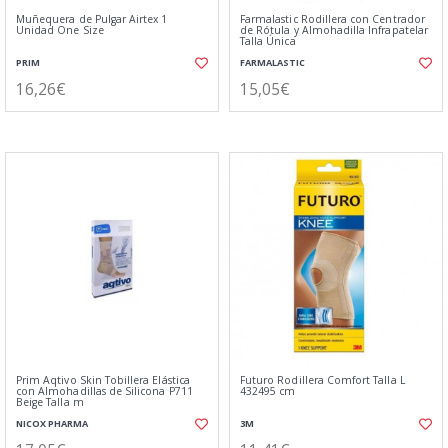
Muñequera de Pulgar Airtex 1
Farmalastic Rodillera con Centrador
Unidad One Size
de Rótula y Almohadilla Infrapatelar
Talla Única
PRIM
FARMALASTIC
16,26€
15,05€
Prim Aqtivo Skin Tobillera Elástica
Futuro Rodillera Comfort Talla L
con Almohadillas de Silicona P711
432495 cm
Beige Talla m
NICOX PHARMA
3M