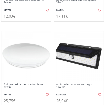
24w.n
32w.f
MATEL
MATEL
12,03€
17,11€
Aplique led redondo extraplano
Aplique led solar sensor negro
48w.n
10w.fria
MATEL
KORPASS
25,75€
26,04€