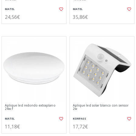
MATEL
MATEL
24,56€
35,86€
Aplique led redondo extraplano
Aplique led solar blanco con sensor
24w.f
2w
MATEL
KORPASS
11,18€
17,72€