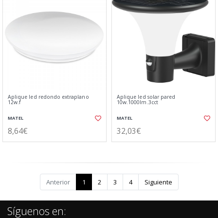
Aplique led redondo extraplano
Aplique led solar pared
12w.f
10w.1000lm.3cct
MATEL
MATEL
8,64€
32,03€
Anterior
1
2
3
4
Siguiente
Síguenos en: