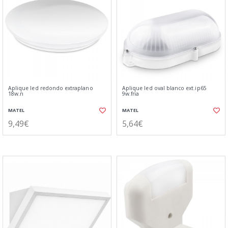
Aplique led redondo extraplano
Aplique led oval blanco ext.ip65
18w.n
9w.fria
MATEL
MATEL
9,49€
5,64€