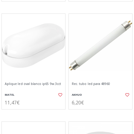
Aplique led oval blanco ip65 9w.3cct
Rec. tubo led para 48960
MATEL
AKHUO
11,47€
6,20€