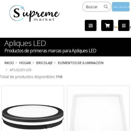
Powered
by
Tra
Apliques LED
Productos de primeras marcas para Apliques LED
INICIO
HOGAR
BRICOLAJE
ELEMENTOS DE ILUMINACIÓN
APLIQUES LED
Total de productos disponibles
116