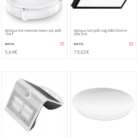
Aplique led redondo blanc.ext.ip65
Aplique led ip65 neg.268x132mm
12w.f
20w.3cct
MATEL
MATEL
5,64€
19,63€