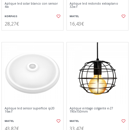
Aplique led solar blanco con sensor
Aplique led redondo extraplano
4w
32w.f
KORPASS
MATEL
28,27€
16,43€
Aplique led sensor superficie ip20
Aplique vintage colgante e-27
16w.f
190x150mm
MATEL
MATEL
43,87€
33,47€