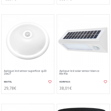
Aplique led sensor superficie ip20
Aplique led solar sensor blanco
2xe27
8w.fria
MATEL
KORPASS
29,78€
38,01€