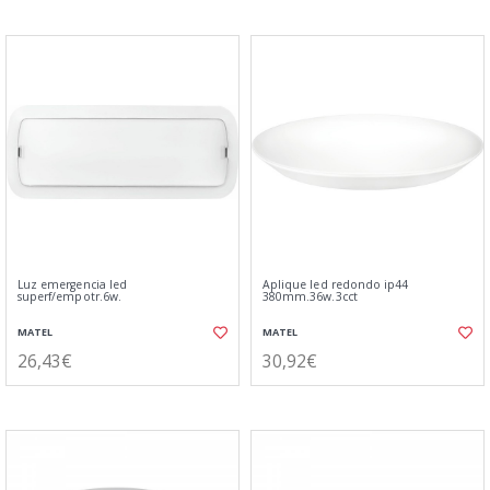
Luz emergencia led
Aplique led redondo ip44
superf/empotr.6w.
380mm.36w.3cct
MATEL
MATEL
26,43€
30,92€