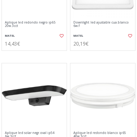
Aplique led redondo negro ip65
Downlight led ajustable cua.blanco
20w.3cct
6w.f
MATEL
MATEL
14,43€
20,19€
Aplique led solar negr.oval ip54
Aplique led redondo blanco ip65
6w.3cct
40w.3cct