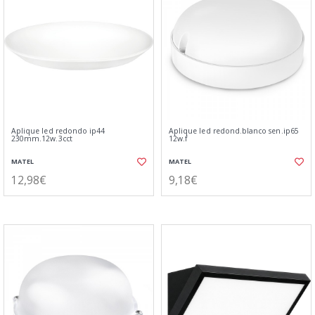
Aplique led redondo ip44
Aplique led redond.blanco sen.ip65
230mm.12w.3cct
12w.f
MATEL
MATEL
12,98€
9,18€