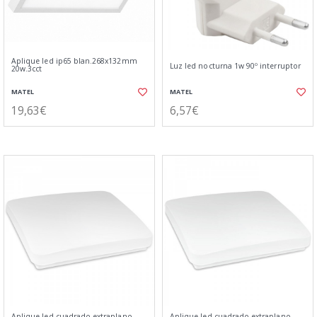
Aplique led ip65 blan.268x132mm
Luz led nocturna 1w 90º interruptor
20w.3cct
MATEL
MATEL
19,63€
6,57€
Aplique led cuadrado extraplano
Aplique led cuadrado extraplano