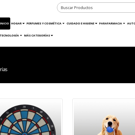
INICIO
HOGAR
PERFUMES Y COSMÉTICA
CUIDADO E HIGIENE
PARAFARMACIA
AUT
TECNOLOGÍA
MÁS CATEGORÍAS
rías