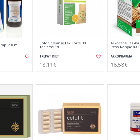
Colon Cleanse Lax Forte 30
Arkocapsulas Ayu
limp 250 ml
Tabletas Esi
Peso Konjac 80 C
TREPAT DIET
ARKOPHARMA
18,11€
18,58€