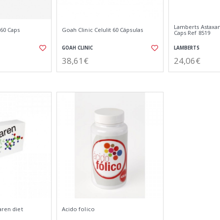
Lamberts Astaxant
 60 Caps
Goah Clinic Celulit 60 Cápsulas
Caps Ref 8519
GOAH CLINIC
LAMBERTS
38,61€
24,06€
aren diet
Acido folico