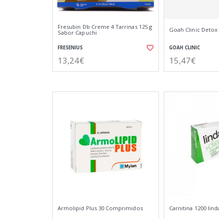
Fresubin Db Creme 4 Tarrinas 125 g
Goah Clinic Detox
Sabor Capuchi
FRESENIUS
GOAH CLINIC
13,24€
15,47€
Armolipid Plus 30 Comprimidos
Carnitina 1200 lind