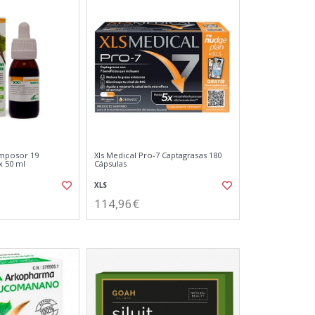
omposor 19
Xls Medical Pro-7 Captagrasas 180
 50 ml
Cápsulas
XLS
114,96€