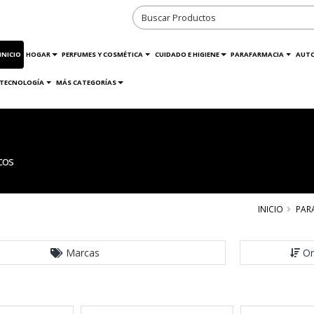
INICIO
HOGAR
PERFUMES Y COSMÉTICA
CUIDADO E HIGIENE
PARAFARMACIA
AUT
TECNOLOGÍA
MÁS CATEGORÍAS
cos
INICIO
PAR
Marcas
Or