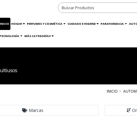
INICIO
HOGAR
PERFUMES Y COSMÉTICA
CUIDADO E HIGIENE
PARAFARMACIA
AUT
TECNOLOGÍA
MÁS CATEGORÍAS
ultiusos
INICIO
AUTOM
Marcas
Or