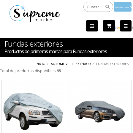
Powered
by
Tra
Fundas exteriores
Productos de primeras marcas para Fundas exteriores
INICIO
AUTOMÓVIL
EXTERIOR
FUNDAS EXTERIORES
Total de productos disponibles
95