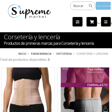
Powered
by
Tra
Corsetería y lencería
Productos de primeras marcas para Corsetería y lencería
INICIO
PARAFARMACIA
ORTOPEDIA
CORSETERÍA Y LENCERÍA
Total de productos disponibles
3