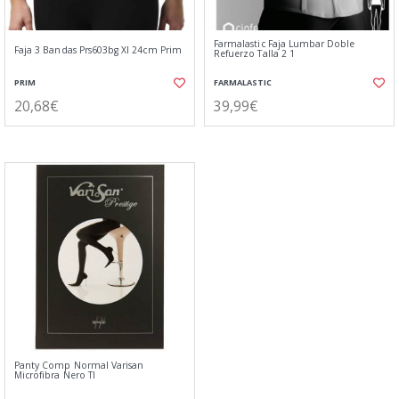
Farmalastic Faja Lumbar Doble
Faja 3 Bandas Prs603bg Xl 24cm Prim
Refuerzo Talla 2 1
PRIM
FARMALASTIC
20,68€
39,99€
Panty Comp Normal Varisan
Microfibra Nero Tl