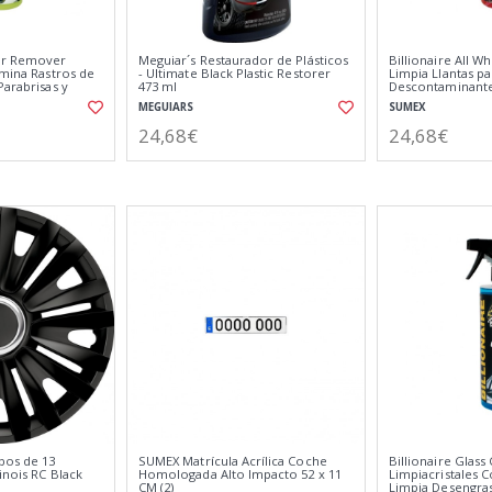
Tar Remover
Meguiar´s Restaurador de Plásticos
Billionaire All W
imina Rastros de
- Ultimate Black Plastic Restorer
Limpia Llantas p
Parabrisas y
473 ml
Descontaminante
a a Menta 500ml
750ml
MEGUIARS
SUMEX
24,68€
24,68€
bos de 13
SUMEX Matrícula Acrílica Coche
Billionaire Glass
inois RC Black
Homologada Alto Impacto 52 x 11
Limpiacristales 
CM (2)
Limpia Desengrasa