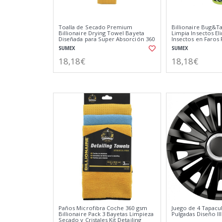
Toalla de Secado Premium
Billionaire Bug&
Billionaire Drying Towel Bayeta
Limpia Insectos El
Diseñada para Super Absorción 360
Insectos en Faros 
gsm Extra Grande 55 x 76 cm
Parachoques Arom
SUMEX
SUMEX
18,18€
18,18€
Paños Microfibra Coche 360 gsm
Juego de 4 Tapacu
Billionaire Pack 3 Bayetas Limpieza
Pulgadas Diseño Ill
Secado y Cristales Kit Detailing