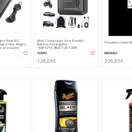
ero Real NO
Mini Compresor Aire Portatil
Portabicicletas
uja e Hilo Negro
Bateria Recargable
ar al Volante
160PSI/10,3Bar/12V/120W
Iluminación LED de Emergencia y 5
SUMEX
MENABO
Modos de Inflado
128,69€
206,69€