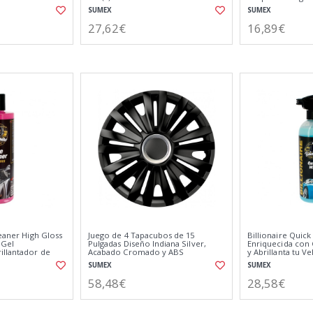
Pistola de Espum
SUMEX
SUMEX
27,62€
16,89€
leaner High Gloss
Juego de 4 Tapacubos de 15
Billionaire Quic
 Gel
Pulgadas Diseño Indiana Silver,
Enriquecida con
illantador de
Acabado Cromado y ABS
y Abrillanta tu 
a a Gominolas
Resistente a Fuertes Impactos
Floral 750ml
SUMEX
SUMEX
58,48€
28,58€