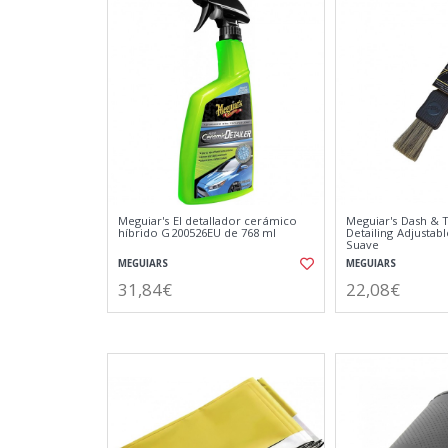
Meguiar's El detallador cerámico
Meguiar's Dash & T
híbrido G200526EU de 768 ml
Detailing Adjustab
Suave
MEGUIARS
MEGUIARS
31,84€
22,08€