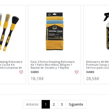
ailing Billionaire
Pack 3 Paños Detailing Billionaire
Billionaire All W
a Coche Kit
Kit 1 Paño Microfibra 360 gsm 1
Premium Spray L
celes Limpieza de
Bayeta de Secado y 1 Bayeta
Férrico para Co
Especial Cristales
Disuelve Toda la
SUMEX
SUMEX
18,18€
28,58€
Anterior
1
2
3
Siguiente