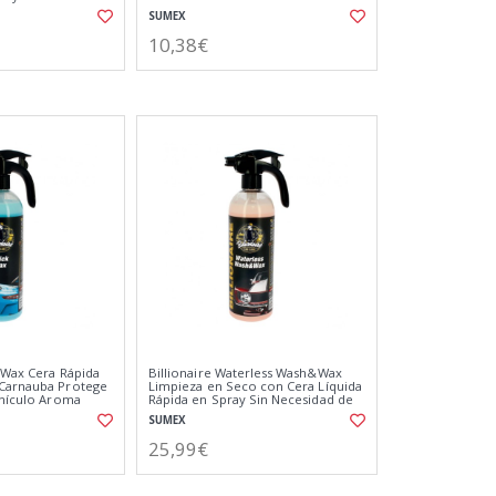
a 500ml
SUMEX
10,38€
k Wax Cera Rápida
Billionaire Waterless Wash&Wax
 Carnauba Protege
Limpieza en Seco con Cera Líquida
Vehículo Aroma
Rápida en Spray Sin Necesidad de
Agua Aroma a Melocotón 750ml
SUMEX
25,99€