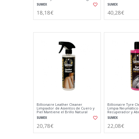
Coche 40x40 cm
SUMEX
SUMEX
18,18€
40,28€
Billionaire Leather Cleaner
Billionaire Tyre C
Limpiador de Asientos de Cuero y
Limpia Neumático
Piel Mantiene el Brillo Natural
Recuperador y Abr
Aroma a Coche Nuevo 500ml
Neumáticos Arom
SUMEX
SUMEX
500ml
20,78€
22,08€