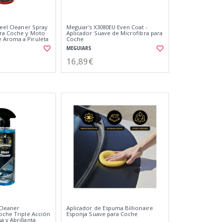
heel Cleaner Spray
Meguiar's X3080EU Even Coat -
ara Coche y Moto
Aplicador Suave de Microfibra para
 Aroma a Piruleta
Coche
MEGUIARS
16,89€
 Cleaner
Aplicador de Espuma Billionaire
Coche Triple Acción
Esponja Suave para Coche
 y Abrillanta