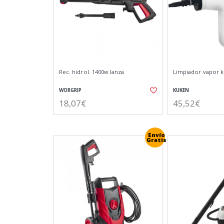
Rec. hidrol. 1400w lanza
Limpiador vapor k
WORGRIP
KUKEN
18,07€
45,52€
Envío
Gratis