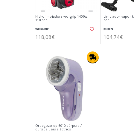
Hidrolimpiadora worgrip 1400w.
Limpiador vapor k
110 bar.
bar
WORGRIP
KUKEN
118,08€
104,74€
Orbegozo qp 6010 púrpura /
quitapelusas eléctrico