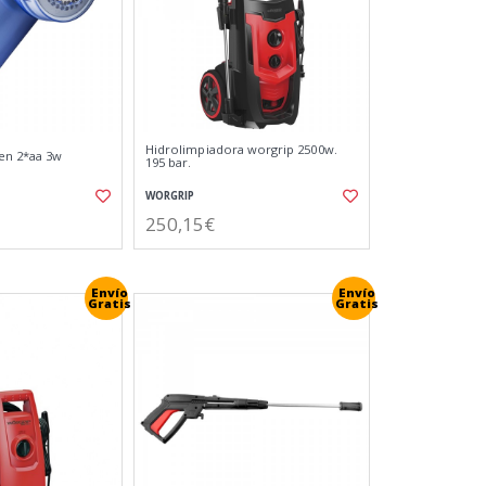
Hidrolimpiadora worgrip 2500w.
en 2*aa 3w
195 bar.
WORGRIP
250,15€
Envío
Envío
Gratis
Gratis