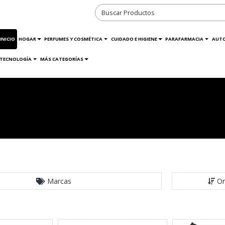
INICIO
HOGAR
PERFUMES Y COSMÉTICA
CUIDADO E HIGIENE
PARAFARMACIA
AUT
TECNOLOGÍA
MÁS CATEGORÍAS
Marcas
Or