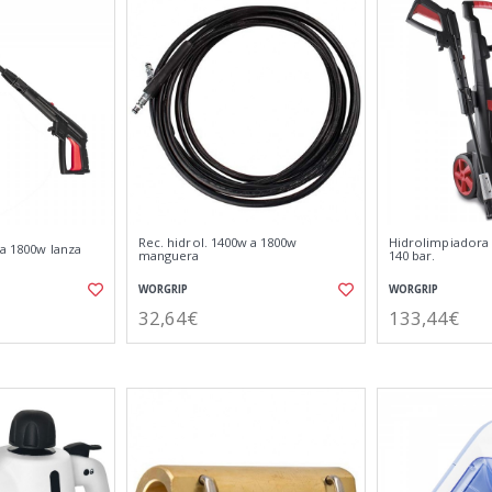
Rec. hidrol. 1400w a 1800w
Hidrolimpiadora
 a 1800w lanza
manguera
140 bar.
WORGRIP
WORGRIP
32,64€
133,44€