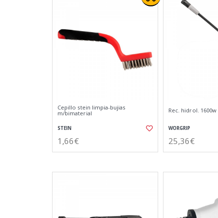
Cepillo stein limpia-bujias
Rec. hidrol. 1600w
m/bimaterial
STEIN
WORGRIP
1,66€
25,36€