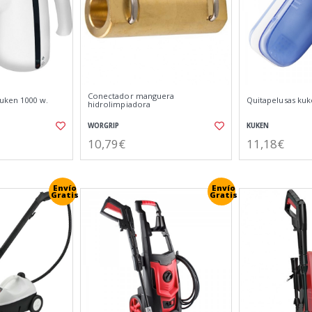
Conectador manguera
uken 1000 w.
Quitapelusas kuk
hidrolimpiadora
WORGRIP
KUKEN
10,79€
11,18€
Envío
Envío
Gratis
Gratis