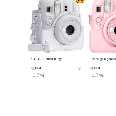
Kuru kuru kururin (nga)
F-zero gp legend (
FUJIFILM
FUJIFILM
13,74€
13,74€