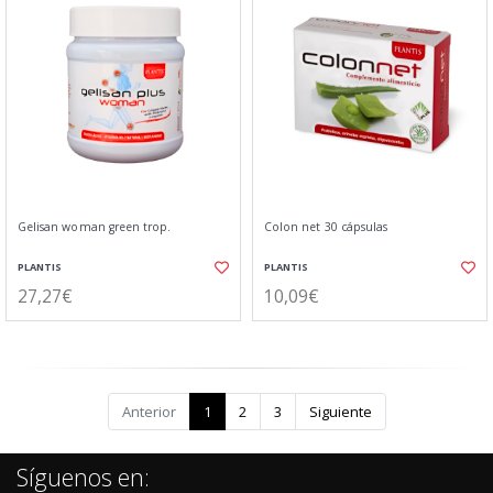
Gelisan woman green trop.
Colon net 30 cápsulas
PLANTIS
PLANTIS
27,27€
10,09€
Anterior
1
2
3
Siguiente
Síguenos en: