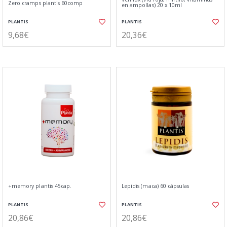
Zero cramps plantis 60comp
en ampollas) 20 x 10ml
PLANTIS
PLANTIS
9,68€
20,36€
+memory plantis 45cap.
Lepidis (maca) 60 cápsulas
PLANTIS
PLANTIS
20,86€
20,86€