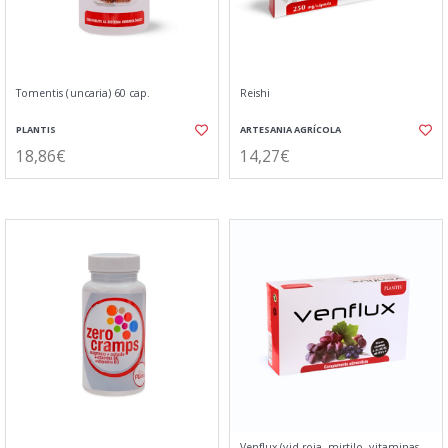
Tomentis (uncaria) 60 cap.
Reishi
PLANTIS
ARTESANIA AGRÍCOLA
18,86€
14,27€
Venflux (vid roja, mirtilo, vitaminas