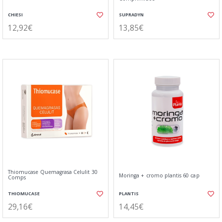
CHIESI
SUPRADYN
12,92€
13,85€
Thiomucase Quemagrasa Celulit 30
Moringa + cromo plantis 60 cap
Comps
THIOMUCASE
PLANTIS
29,16€
14,45€