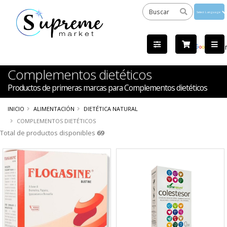
Powered
by
Tra
Complementos dietéticos
Productos de primeras marcas para Complementos dietéticos
INICIO
ALIMENTACIÓN
DIETÉTICA NATURAL
COMPLEMENTOS DIETÉTICOS
Total de productos disponibles
69