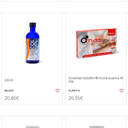
Duramas testofen ® muira puama 45
Liticol
cap.
BILIGO
PLANTIS
20,86€
26,95€