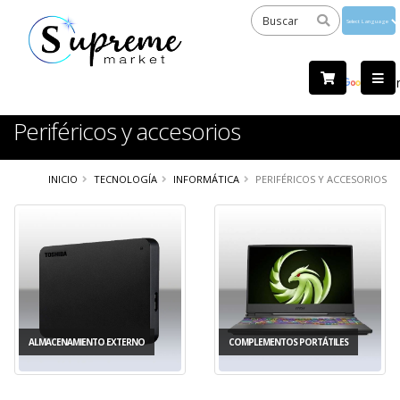
Powered
by
Tra
Periféricos y accesorios
INICIO
TECNOLOGÍA
INFORMÁTICA
PERIFÉRICOS Y ACCESORIOS
ALMACENAMIENTO EXTERNO
COMPLEMENTOS PORTÁTILES