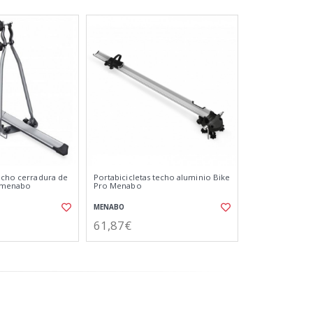
techo cerradura de
Portabicicletas techo aluminio Bike
y menabo
Pro Menabo
MENABO
61,87€