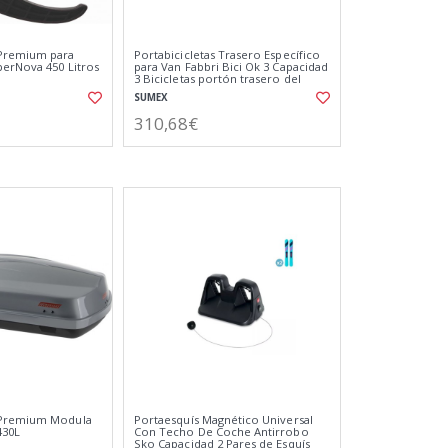
Premium para
Portabicicletas Trasero Específico
erNova 450 Litros
para Van Fabbri Bici Ok 3 Capacidad
3 Bicicletas portón trasero del
coche
SUMEX
310,68€
 Premium Modula
Portaesquís Magnético Universal
430L
Con Techo De Coche Antirrobo
Sko Capacidad 2 Pares de Esquís