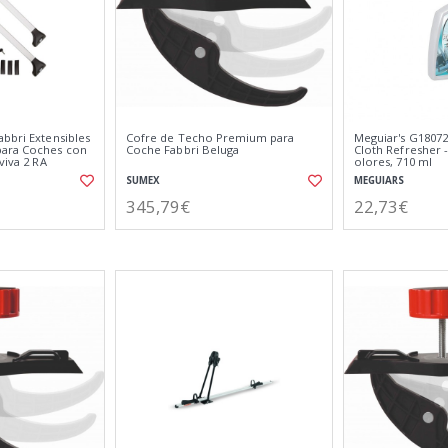
bbri Extensibles
Cofre de Techo Premium para
Meguiar's G1807
para Coches con
Coche Fabbri Beluga
Cloth Refresher 
viva 2 RA
olores, 710 ml
SUMEX
MEGUIARS
345,79€
22,73€