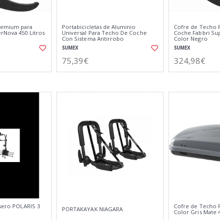
remium para
Portabicicletas de Aluminio
Cofre de Techo 
rNova 450 Litros
Universal Para Techo De Coche
Coche Fabbri Sup
Con Sistema Antirrobo
Color Negro
SUMEX
SUMEX
75,39€
324,98€
asero POLARIS 3
Cofre de Techo
PORTAKAYAK NIAGARA
Color Gris Mate 