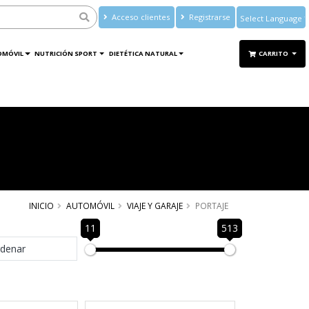
Acceso clientes
Registrarse
Powered by
Translate
OMÓVIL
NUTRICIÓN SPORT
DIETÉTICA NATURAL
CARRITO
INICIO
AUTOMÓVIL
VIAJE Y GARAJE
PORTAJE
11
513
denar