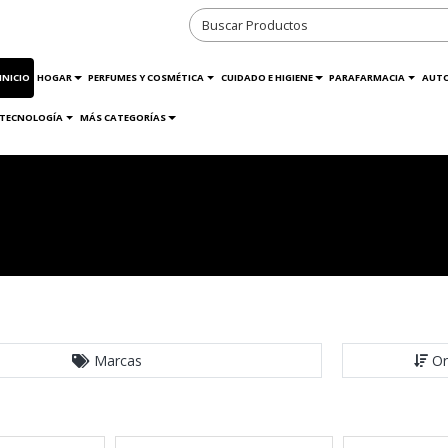
INICIO
HOGAR
PERFUMES Y COSMÉTICA
CUIDADO E HIGIENE
PARAFARMACIA
AUT
TECNOLOGÍA
MÁS CATEGORÍAS
Marcas
Or