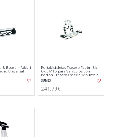
ki & Board 4 Fabbri
Portabicicletas Trasero Fabbri Bici
echo Universal
Ok 3 MTB para Vehículos con
Portón Trasero Especial Mountain
Bike
SUMEX
241,79€