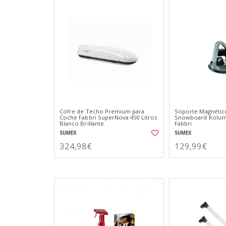
Cofre de Techo Premium para
Soporte Magnético
Coche Fabbri SuperNova 450 Litros
Snowboard Kolum
Blanco Brillante
Fabbri
SUMEX
SUMEX
324,98€
129,99€