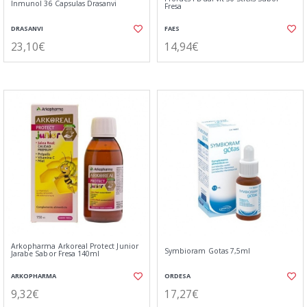
Inmunol 36 Capsulas Drasanvi
Fresa
DRASANVI
FAES
23,10€
14,94€
Arkopharma Arkoreal Protect Junior
Symbioram Gotas 7,5ml
Jarabe Sabor Fresa 140ml
ARKOPHARMA
ORDESA
9,32€
17,27€