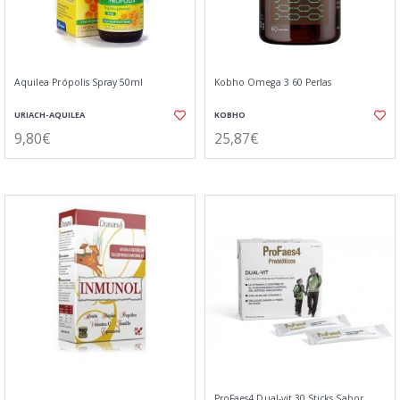
Aquilea Própolis Spray 50ml
Kobho Omega 3 60 Perlas
URIACH-AQUILEA
KOBHO
9,80€
25,87€
ProFaes4 Dual-vit 30 Sticks Sabor