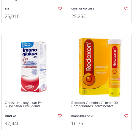
ESI
CANTABRIA LABS
25,01€
25,25€
Ordesa Imunoglukan P4h
Redoxon Vitamina C Limon 30
Suspensión Oral 250ml
Comprimidos Efervescentes
ORDESA
BAYER HISPANIA
37,44€
16,76€