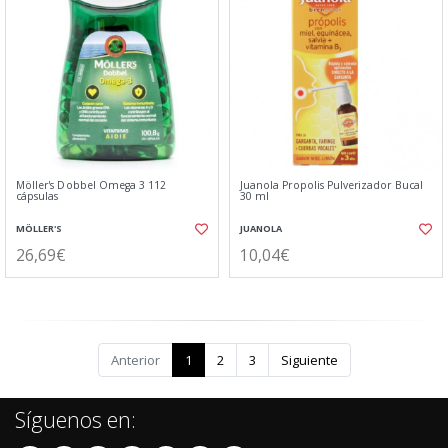
Möller's Dobbel Omega 3 112
Juanola Propolis Pulverizador Bucal
cápsulas
30 ml
MÖLLER'S
JUANOLA
26,69€
10,04€
Anterior
1
2
3
Siguiente
Síguenos en: