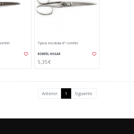
romfel
Tijera modista 6" romfel
ROMFEL HOGAR
5,35€
Anterior
1
Siguiente