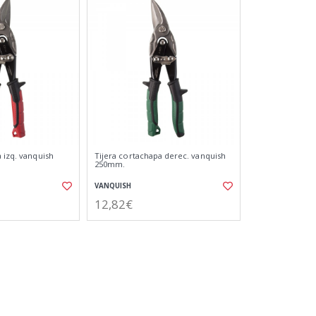
 izq. vanquish
Tijera cortachapa derec. vanquish
250mm.
VANQUISH
12,82€