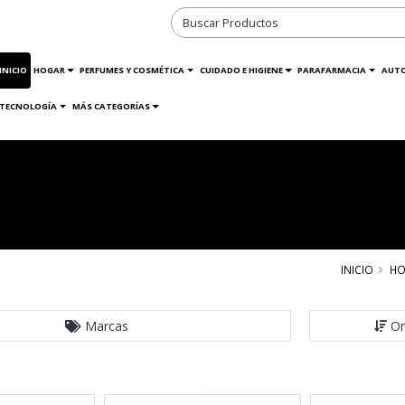
INICIO
HOGAR
PERFUMES Y COSMÉTICA
CUIDADO E HIGIENE
PARAFARMACIA
AUT
TECNOLOGÍA
MÁS CATEGORÍAS
INICIO
HO
Marcas
Or