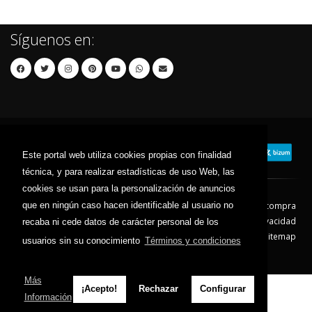
Síguenos en:
Este portal web utiliza cookies propias con finalidad
técnica, y para realizar estadísticas de uso Web, las
cookies se usan para la personalización de anuncios
que en ningún caso hacen identificable al usuario no
Contacto
Aviso Legal
Condiciones de compra
Política de envíos
Política de devolución
Política de Privacidad
recaba ni cede datos de carácter personal de los
Política de Cookies
Sitemap
usuarios sin su conocimiento
Términos y condiciones
© 2026 - Todos los derechos reservados.
Más
¡Acepto!
Rechazar
Configurar
Información