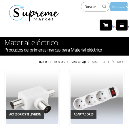
Powered
by
Tra
Material eléctrico
Productos de primeras marcas para Material eléctrico
INICIO
HOGAR
BRICOLAJE
MATERIAL ELÉCTRICO
ACCESORIOS TELEVISIÓN
ADAPTADORES