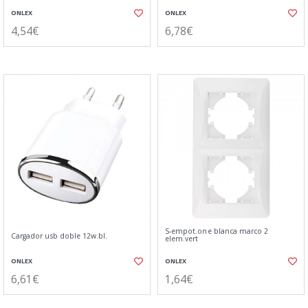
ONLEX
ONLEX
4,54€
6,78€
S-empot.one blanca marco 2
Cargador usb doble 12w.bl.
elem.vert
ONLEX
ONLEX
6,61€
1,64€