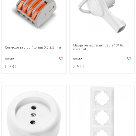
Clavija onlex transmueble 10/16
Conector rapido 4tomas 0,5-2,5mm
a.blanca
ONLEX
ONLEX
0,73€
2,51€