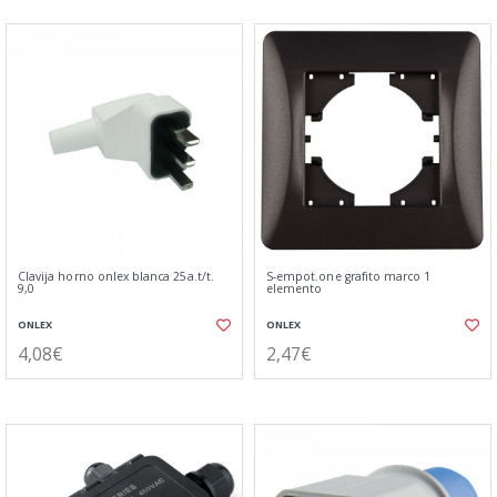
Clavija horno onlex blanca 25a.t/t.
S-empot.one grafito marco 1
9,0
elemento
ONLEX
ONLEX
4,08€
2,47€