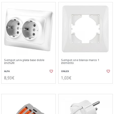
S-empot.univ.plata base doble
S-empot.one blanca marco 1
enchufe
elemento
ALFA
ONLEX
8,93€
1,03€