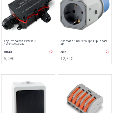
Caja empalme exter.ip68
Adaptador industrial ip44 2p+t base
4prensaestopas
2p
ONLEX
ALFA
5,49€
12,72€