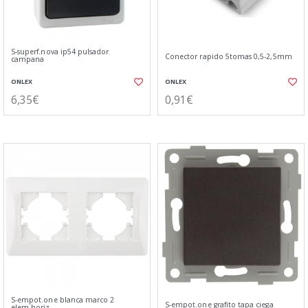
S-superf.nova ip54 pulsador
Conector rapido 5tomas 0,5-2,5mm
campana
ONLEX
ONLEX
6,35€
0,91€
S-empot.one blanca marco 2
S-empot.one grafito tapa ciega
elem.horiz