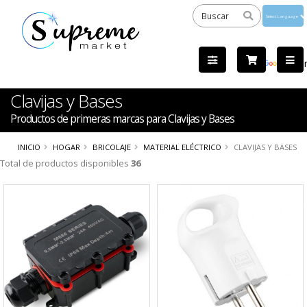
Powered
by
Tra
Clavijas y Bases
Productos de primeras marcas para Clavijas y Bases
INICIO
HOGAR
BRICOLAJE
MATERIAL ELÉCTRICO
CLAVIJAS Y BASES
Total de productos disponibles
36