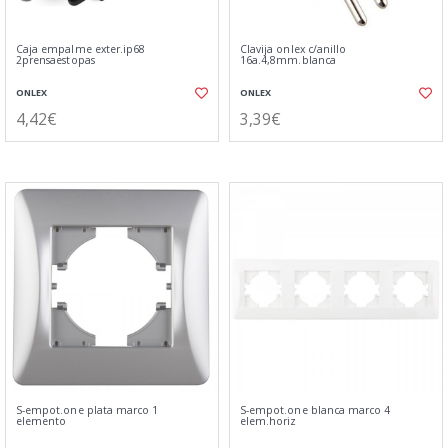
Caja empalme exter.ip68
Clavija onlex c/anillo
2prensaestopas
16a.4,8mm.blanca
ONLEX
ONLEX
4,42€
3,39€
S-empot.one plata marco 1
S-empot.one blanca marco 4
elemento
elem.horiz