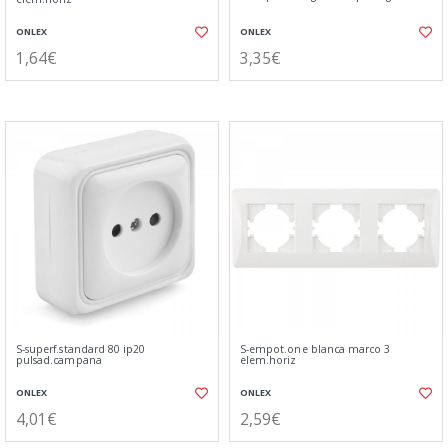
ONLEX
ONLEX
1,64€
3,35€
S-superf.standard 80 ip20
S-empot.one blanca marco 3
pulsad.campana
elem.horiz
ONLEX
ONLEX
4,01€
2,59€