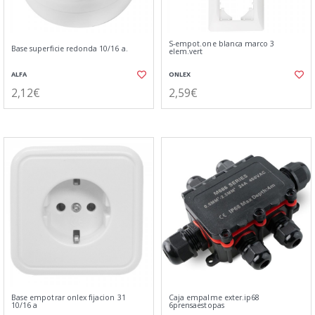
S-empot.one blanca marco 3
Base superficie redonda 10/16 a.
elem.vert
ALFA
ONLEX
2,12€
2,59€
Base empotrar onlex fijacion 31
Caja empalme exter.ip68
10/16 a
6prensaestopas