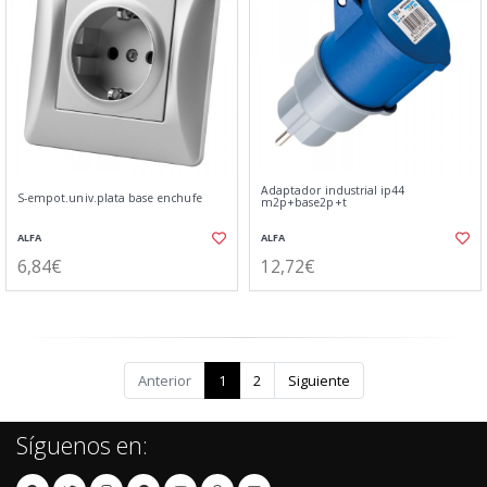
Adaptador industrial ip44
S-empot.univ.plata base enchufe
m2p+base2p+t
ALFA
ALFA
6,84€
12,72€
Anterior
1
2
Siguiente
Síguenos en: