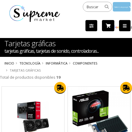
Powered
by
Tra
Tarjetas gráficas
tarjetas gráficas, tarjetas de sonido, controladoras...
INICIO
TECNOLOGÍA
INFORMÁTICA
COMPONENTES
TARJETAS GRÁFICAS
Total de productos disponibles
19