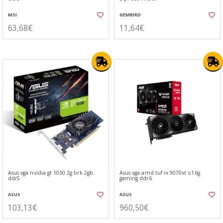
MSI
GEMBIRD
63,68€
11,64€
Asus vga nvidia gt 1030 2g brk 2gb
Asus vga amd tuf rx 9070xt o16g
ddr5
gaming ddr6
ASUS
ASUS
103,13€
960,50€