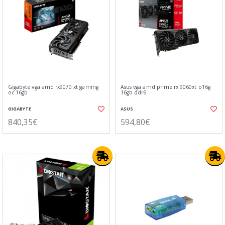
Gigabyte vga amd rx9070 xt gaming
Asus vga amd prime rx 9060xt o16g
oc 16gb
16gb ddr6
GIGABYTE
ASUS
840,35€
594,80€