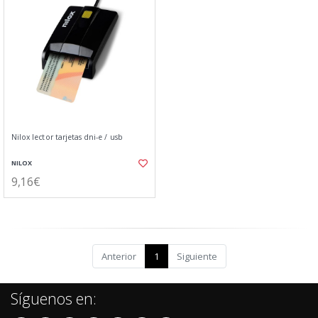
Nilox lector tarjetas dni-e / usb
NILOX
9,16€
Anterior
1
Siguiente
Síguenos en: