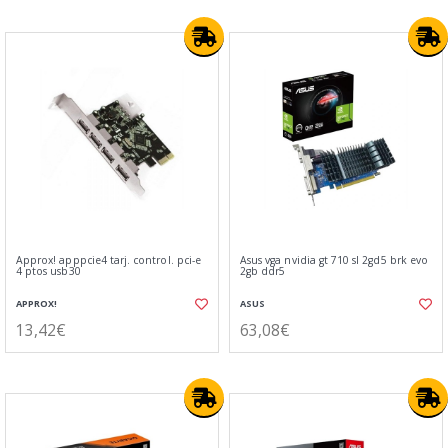
Approx! apppcie4 tarj. control. pci-e
Asus vga nvidia gt 710 sl 2gd5 brk evo
4 ptos usb30
2gb ddr5
APPROX!
ASUS
13,42€
63,08€