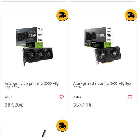
Asus vga nvidia prime rtx 5050 o8g
Asus vga nvidia dual rtx 5050 o8g 8gb
8gb ddr6
ddr6
ASUS
ASUS
384,20€
357,16€