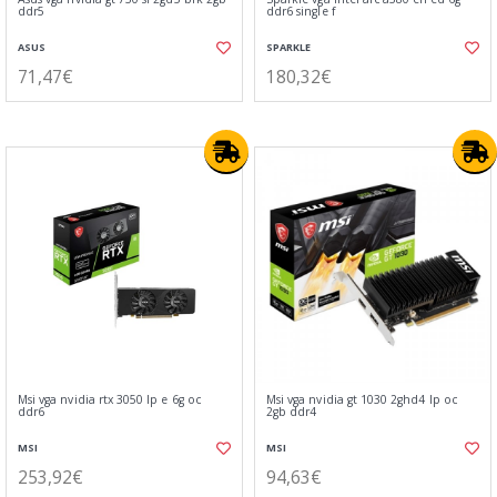
ddr5
ddr6 single f
ASUS
SPARKLE
71,47€
180,32€
Msi vga nvidia rtx 3050 lp e 6g oc
Msi vga nvidia gt 1030 2ghd4 lp oc
ddr6
2gb ddr4
MSI
MSI
253,92€
94,63€