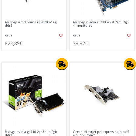
Asus vga amd prime rx 9070 o16g
Asus vga nvidia gt 730 4h sl 2gd5 2gb
ddr6
4 monitores
ASUS
ASUS
823,89€
78,82€
Msi vga nvidia gt 710 2gd3h lp 2gb
Gembird tarjet pci express bajo perf
ddr3
2 p. db9 mach