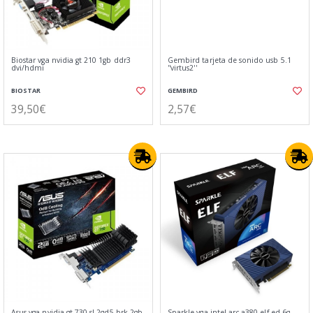
Biostar vga nvidia gt 210 1gb ddr3
Gembird tarjeta de sonido usb 5.1
dvi/hdmi
''virtus2''
BIOSTAR
GEMBIRD
39,50€
2,57€
Asus vga nvidia gt 730 sl 2gd5 brk 2gb
Sparkle vga intel arc a380 elf ed 6g