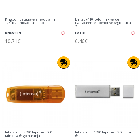
Kingston datatraveler exodia m
Emtec c410 color mix verde
128gb / unidad flash usb
transparente / pendrive 64gb usb-a
2.0
KINGSTON
EMTEC
10,71€
6,46€
Intenso 3502490 lápiz usb 2.0
Intenso 3531490 lápiz usb 3.2 ultra
rainbow 64gb naranja
64gb