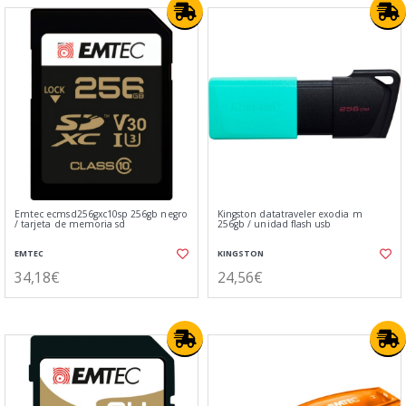
Emtec ecmsd256gxc10sp 256gb negro
Kingston datatraveler exodia m
/ tarjeta de memoria sd
256gb / unidad flash usb
EMTEC
KINGSTON
34,18€
24,56€