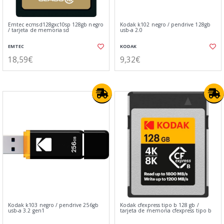
Emtec ecmsd128gxc10sp 128gb negro
Kodak k102 negro / pendrive 128gb
/ tarjeta de memoria sd
usb-a 2.0
EMTEC
KODAK
18,59€
9,32€
Kodak k103 negro / pendrive 256gb
Kodak cfexpress tipo b 128 gb /
usb-a 3.2 gen1
tarjeta de memoria cfexpress tipo b