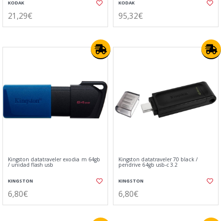
KODAK
KODAK
21,29€
95,32€
Kingston datatraveler exodia m 64gb
Kingston datatraveler 70 black /
/ unidad flash usb
pendrive 64gb usb-c 3.2
KINGSTON
KINGSTON
6,80€
6,80€