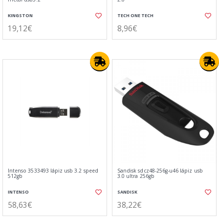
KINGSTON
TECH ONE TECH
19,12€
8,96€
Intenso 3533493 lápiz usb 3.2 speed
Sandisk sdcz48-256g-u46 lápiz usb
512gb
3.0 ultra 256gb
INTENSO
SANDISK
58,63€
38,22€