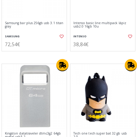
Samsung bar plus 256gb usb 3.1 titan
Intenso basic line multipack lápiz
gray
usb2.0 16gb 10u
SAMSUNG
INTENSO
72,54€
38,84€
Kingston datatraveler dtmc3g2 64gb
Tech one tech super bat 32 gb usb
metal usb3.2
2.0