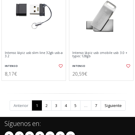
Intenso lápiz usb slim line 32gb usb-a
Intenso lápiz usb cmobile usb 3.0 +
3.2
typec 128gb
INTENSO
INTENSO
8,17€
20,59€
Anterior
1
2
3
4
5
…
7
Siguiente
Síguenos en: