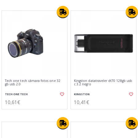
Tech one tech cámara fotos one 32
Kingston datatraveler dt70 128gb usb
gb usb 2.0
c 3.2 negro
TECH ONE TECH
KINGSTON
10,61€
10,41€