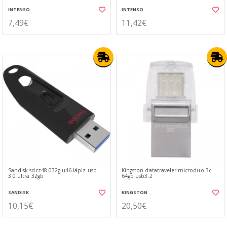
INTENSO
INTENSO
7,49€
11,42€
Sandisk sdcz48-032g-u46 lápiz usb
Kingston datatraveler microduo 3c
3.0 ultra 32gb
64gb usb3.2
SANDISK
KINGSTON
10,15€
20,50€