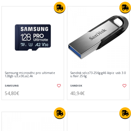
Samsung microsdhc pro ultimate
Sandisk sdcz73-256g-g46 lápiz usb 3.0
128gb u3,v30,a2,4k
u.flair 256g
SAMSUNG
SANDISK
54,80€
40,94€