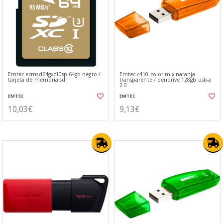
Emtec ecmsd64gxc10sp 64gb negro /
Emtec c410 color mix naranja
tarjeta de memoria sd
transparente / pendrive 128gb usb-a
2.0
EMTEC
EMTEC
10,03€
9,13€