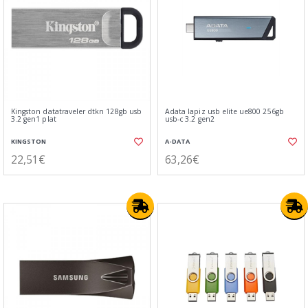
Kingston datatraveler dtkn 128gb usb
Adata lapiz usb elite ue800 256gb
3.2 gen1 plat
usb-c 3.2 gen2
KINGSTON
A-DATA
22,51€
63,26€