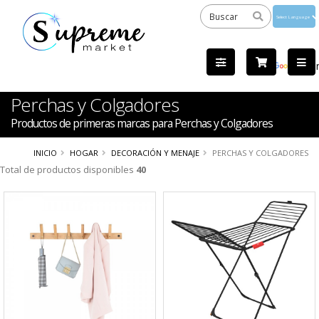
Powered
by
Tra
Perchas y Colgadores
Productos de primeras marcas para Perchas y Colgadores
INICIO
HOGAR
DECORACIÓN Y MENAJE
PERCHAS Y COLGADORES
Total de productos disponibles
40