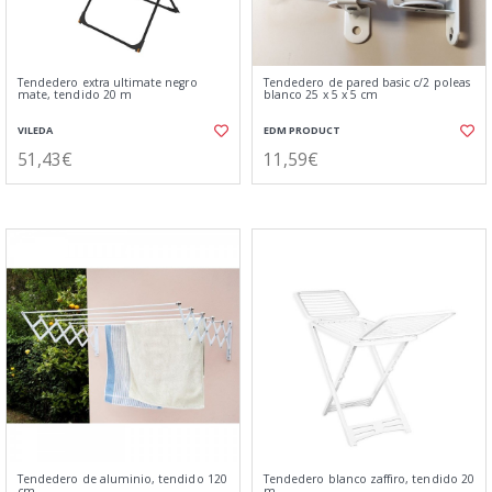
Tendedero extra ultimate negro
Tendedero de pared basic c/2 poleas
mate, tendido 20 m
blanco 25 x 5 x 5 cm
VILEDA
EDM PRODUCT
51,43€
11,59€
Tendedero de aluminio, tendido 120
Tendedero blanco zaffiro, tendido 20
cm
m