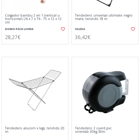
Colgador bambu 2 en 1 (vertical u
Tendedero universal ultimate negro
horizontal) 26 x 7 x 76 - 75 x 12 x 12
mate, tendido 18 m
cm
DOMO PACK LIVING
VILEDA
28,27€
36,42€
Tendedero alucom x legs, tendido 20
Tendedero 2 cuerd.pvc
m
orientab.30kg.30m