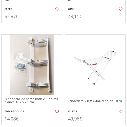
FREPE
GIMI
52,87€
48,11€
Tendedero de pared basic c/3 poleas
Tendedero x legs extra, tendido 20 m
blanco 37 x 5 x 5 cm
EDM PRODUCT
VILEDA
14,08€
49,96€