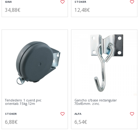
GIMI
STOKER
34,88€
12,48€
Tendedero 1 cuerd.pvc
Gancho c/base rectangular
orientab.15kg.12m
70x45mm. zinc.
STOKER
ALFA
6,88€
6,54€