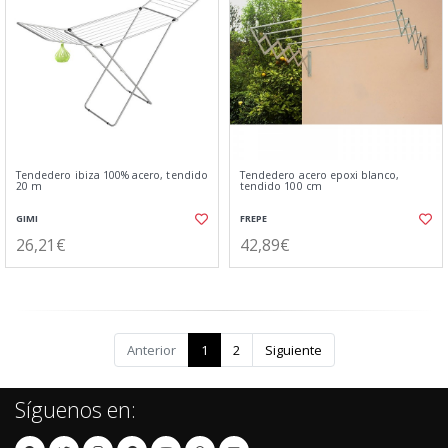
Tendedero ibiza 100% acero, tendido
Tendedero acero epoxi blanco,
20 m
tendido 100 cm
GIMI
FREPE
26,21€
42,89€
Anterior
1
2
Siguiente
Síguenos en: