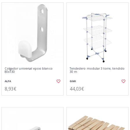
Colgador universal epoxi blanco
Tendedero modular 3 torre, tendido
80x130
30 m
ALFA
GIMI
8,93€
44,03€