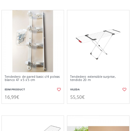
Tendedero de pared basic c/4 poleas
Tendedero extensible surprise,
blanco 47 x 5 x 5 cm
tendido 20 m
EDM PRODUCT
VILEDA
16,99€
55,50€