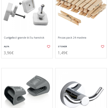
Cuelgafacil grande bl.5u hanstick
Pinzas pack 24 madera
ALFA
STOKER
3,96€
1,49€