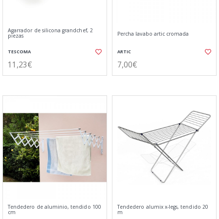
Agarrador de silicona grandchef, 2
Percha lavabo artic cromada
piezas
TESCOMA
ARTIC
11,23€
7,00€
Tendedero de aluminio, tendido 100
Tendedero alumix x-legs, tendido 20
cm
m