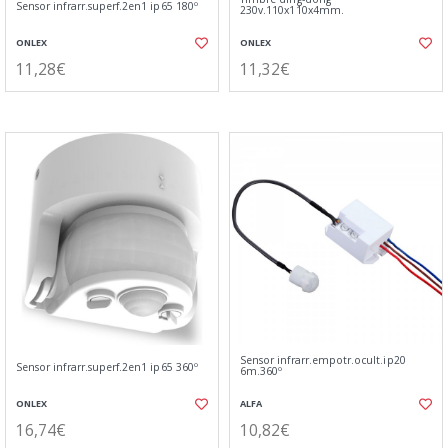
Sensor infrarr.superf.2en1 ip65 180º
230v.110x110x4mm.
ONLEX
ONLEX
11,28€
11,32€
Sensor infrarr.empotr.ocult.ip20
Sensor infrarr.superf.2en1 ip65 360º
6m.360º
ONLEX
ALFA
16,74€
10,82€