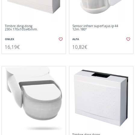
Timbre ding-dong
Sensor infrarr.superf.ajus.ip44
230v.170x105x45mm.
12m.180º
ONLEX
ALFA
16,19€
10,82€
Timbre ding-dong