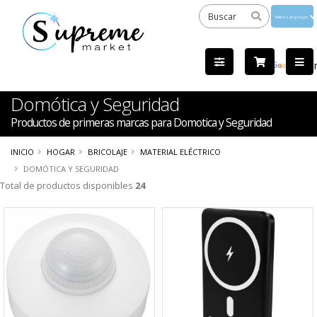
Powered
by
Tra
Domótica y Seguridad
Productos de primeras marcas para Domotica y Seguridad
INICIO
HOGAR
BRICOLAJE
MATERIAL ELÉCTRICO
DOMÓTICA Y SEGURIDAD
Total de productos disponibles
24