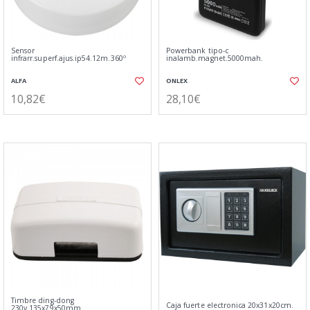
Sensor
Powerbank tipo-c
infrarr.superf.ajus.ip54.12m.360º
inalamb.magnet.5000mah.
ALFA
ONLEX
10,82€
28,10€
Timbre ding-dong
Caja fuerte electronica 20x31x20cm.
230v.135x79x50mm.