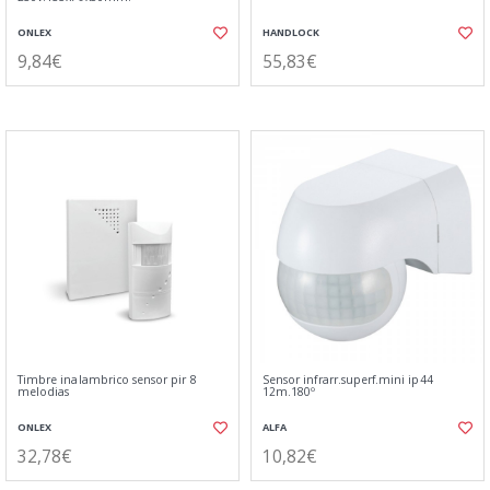
ONLEX
HANDLOCK
9,84€
55,83€
Timbre inalambrico sensor pir 8
Sensor infrarr.superf.mini ip44
melodias
12m.180º
ONLEX
ALFA
32,78€
10,82€