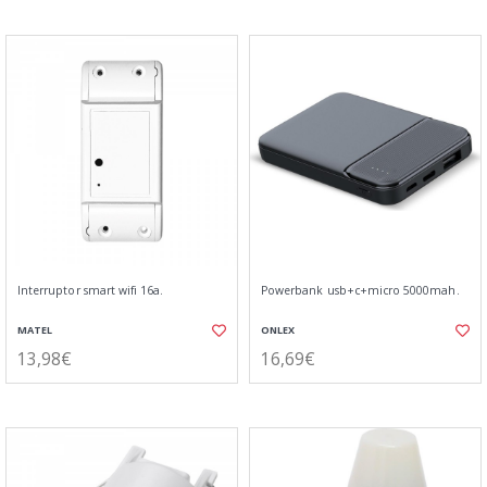
Interruptor smart wifi 16a.
Powerbank usb+c+micro 5000mah.
MATEL
ONLEX
13,98€
16,69€