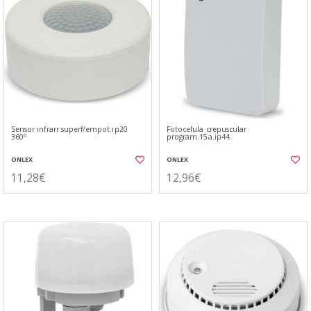
Sensor infrarr.superf/empot.ip20
Fotocelula crepuscular
360º
program.15a.ip44
ONLEX
ONLEX
11,28€
12,96€