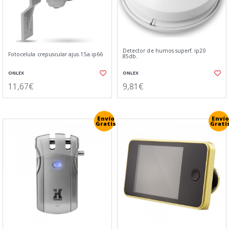
Detector de humos superf. ip20
Fotocelula crepuscular ajus.15a.ip66
85db.
ONLEX
ONLEX
11,67€
9,81€
Envío
Envío
Gratis
Grati