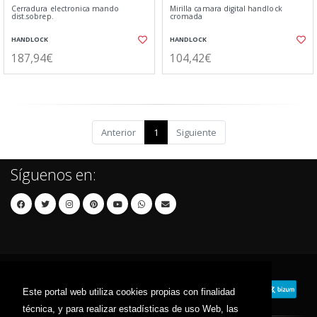
Cerradura electronica mando
Mirilla camara digital handlock
dist.sobrep.
cromada
HANDLOCK
HANDLOCK
187,94€
104,42€
Anterior
1
Siguiente
Síguenos en:
Este portal web utiliza cookies propias con finalidad
técnica, y para realizar estadísticas de uso Web, las