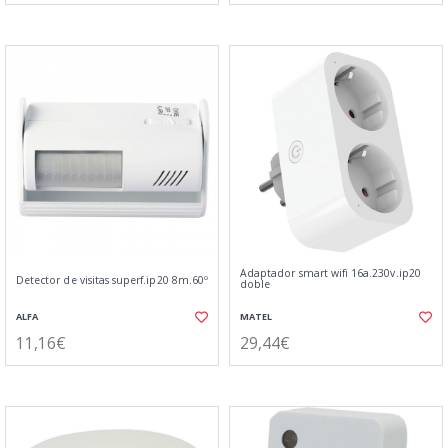
Adaptador smart wifi 16a.230v.ip20
Detector de visitas superf.ip20 8m.60º
doble
ALFA
MATEL
11,16€
29,44€