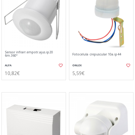
Sensor infrarr.empotr.ajus.ip20
Fotocelula crepuscular 10a.ip44
6m.360º
ALFA
ONLEX
10,82€
5,59€