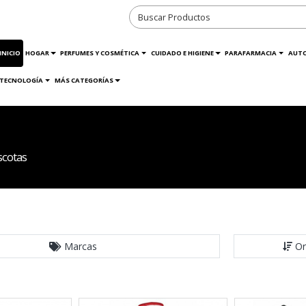
INICIO
HOGAR
PERFUMES Y COSMÉTICA
CUIDADO E HIGIENE
PARAFARMACIA
AUT
TECNOLOGÍA
MÁS CATEGORÍAS
scotas
Marcas
Or