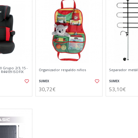
I Grupo 2/3, 15 -
Organizador respaldo niños
Separador metál
R44/09 ISOFIX
SUMEX
SUMEX
30,72€
53,10€