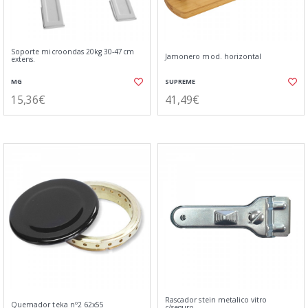
Soporte microondas 20kg 30-47cm
Jamonero mod. horizontal
extens.
MG
SUPREME
15,36€
41,49€
Rascador stein metalico vitro
Quemador teka nº2 62x55
c/seguro