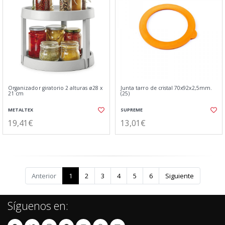
Organizador giratorio 2 alturas ø28 x
Junta tarro de cristal 70x92x2,5mm.
21 cm
(25)
METALTEX
SUPREME
19,41€
13,01€
Anterior
1
2
3
4
5
6
Siguiente
Síguenos en: