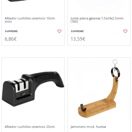
Afilador cuchillos ceramico 10cm.
Junta plana gaseosa 7,5x24x2,5mm.
mini
(100)
SUPREME
SUPREME
6,86€
13,59€
Afilador cuchillos ceramico 20cm
Jamonero mod. huelva