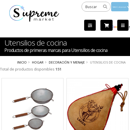
Powered
by
Tra
Utensilios de cocina
Productos de primeras marcas para Utensilios de cocina
INICIO
HOGAR
DECORACIÓN Y MENAJE
UTENSILIOS DE COCINA
Total de productos disponibles
151