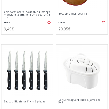
Coladores acero inoxidable + mango
Bota vino piel recta 1,5 l.
madera ø12 cm / ø16 cm / ø20 cm, 3
uds
5FIVE
LAKEN
9,45€
20,95€
Cartucho agua filtrada p/jarra alfa
Set cuchillo sierra 11 cm 6 piezas
5+1