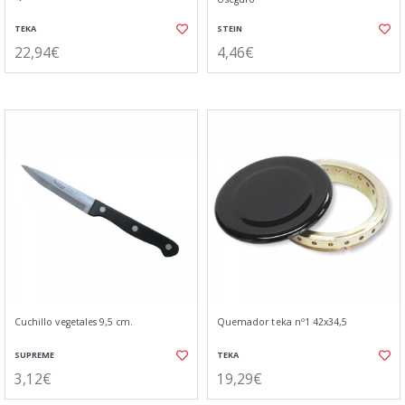
TEKA
STEIN
22,94€
4,46€
Cuchillo vegetales 9,5 cm.
Quemador teka nº1 42x34,5
SUPREME
TEKA
3,12€
19,29€