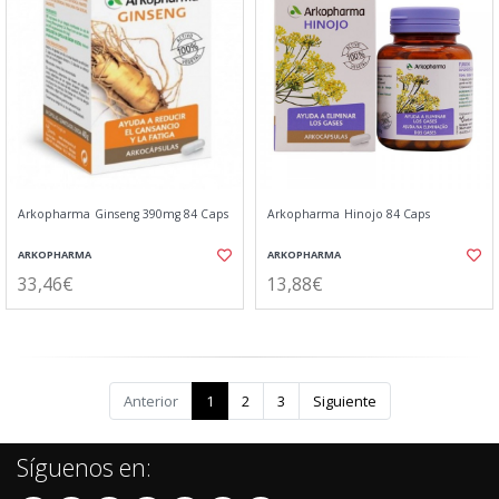
Arkopharma Ginseng 390mg 84 Caps
Arkopharma Hinojo 84 Caps
ARKOPHARMA
ARKOPHARMA
33,46€
13,88€
Anterior
1
2
3
Siguiente
Síguenos en: