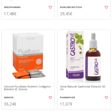
ARKOPHARMA
KONCARE BIOTECH
17,48€
29,45€
Genové Fluidbase Rederm Colágeno
Soria Natural Gastronat Extracto 50
Bebible 20 Sobres
ml
GENOVE
PHARMASOR
36,24€
11,07€