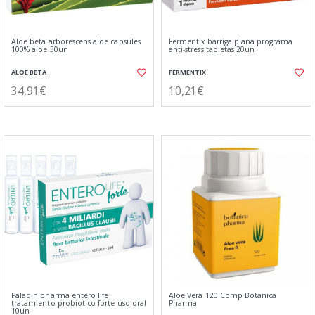
Aloe beta arborescens aloe capsules
Fermentix barriga plana programa
100% aloe 30un
anti-stress tabletas 20un
ALOE BETA
FERMENTIX
34,91€
10,21€
Paladin pharma entero life
Aloe Vera 120 Comp Botanica
tratamiento probiotico forte uso oral
Pharma
10un