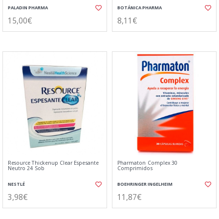
PALADIN PHARMA
BOTÁNICA PHARMA
15,00€
8,11€
Resource Thickenup Clear Espesante
Pharmaton Complex 30
Neutro 24 Sob
Comprimidos
NESTLÉ
BOEHRINGER INGELHEIM
3,98€
11,87€