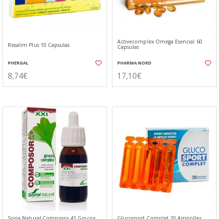
Activecomplex Omega Esencial 60
Resalim Plus 10 Capsulas
Capsulas
PHERGAL
PHARMA NORD
8,74€
17,10€
Soria Natural Composor 41 Gincox
Glucosport Complet 20 Ampollas