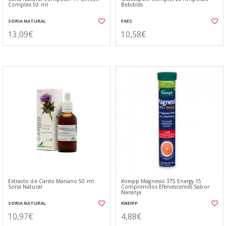
Complex 50 ml
Bebibles
SORIA NATURAL
FAES
13,09€
10,58€
Extracto de Cardo Mariano 50 ml
Kneipp Magnesio 375 Energy 15
Soria Natural
Comprimidos Efervescentes Sabor
Naranja
SORIA NATURAL
KNEIPP
10,97€
4,88€