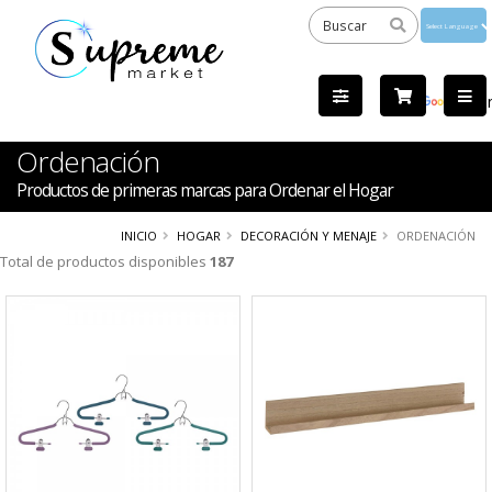
Powered
by
Tra
Ordenación
Productos de primeras marcas para Ordenar el Hogar
INICIO
HOGAR
DECORACIÓN Y MENAJE
ORDENACIÓN
Total de productos disponibles
187