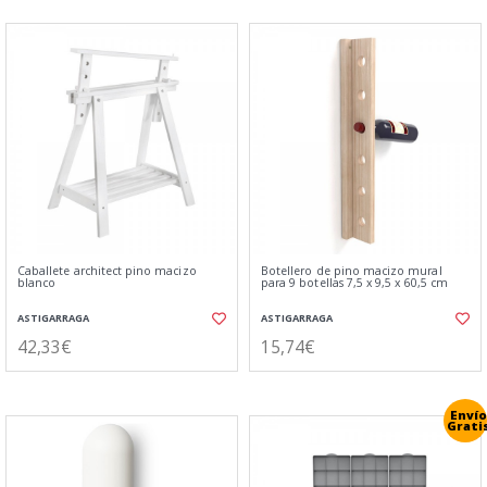
Caballete architect pino macizo
Botellero de pino macizo mural
blanco
para 9 botellas 7,5 x 9,5 x 60,5 cm
ASTIGARRAGA
ASTIGARRAGA
42,33€
15,74€
Envío
Grati