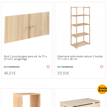
Pack 2 puertas gala para est de 75 x
Estanteria alistonada natura 5 baldas
35.5cm. astigarraga
171 x 65 x 40 cm
ASTIGARRAGA
ASTIGARRAGA
46,01€
39,93€
Envío
Grati