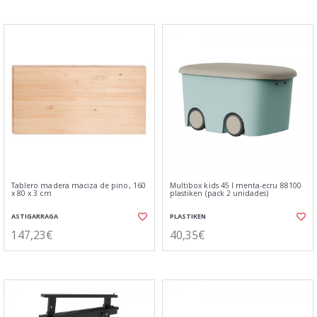
Tablero madera maciza de pino, 160
Multibox kids 45 l menta-ecru 88100
x 80 x 3 cm
plastiken (pack 2 unidades)
ASTIGARRAGA
PLASTIKEN
147,23€
40,35€