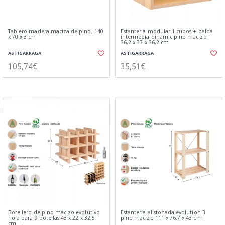
Tablero madera maciza de pino, 140
Estanteria modular 1 cubos + balda
x 70 x 3 cm
intermedia dinamic pino macizo
36,2 x 33 x 36,2 cm
ASTIGARRAGA
ASTIGARRAGA
105,74€
35,51€
Botellero de pino macizo evolutivo
Estanteria alistonada evolution 3
rioja para 9 botellas 43 x 22 x 32,5
pino macizo 111 x 76,7 x 43 cm
cm