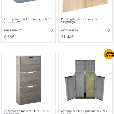
Cesto para ropa 17 l, color gris 37,5 x
Puerta gala para est. 45 x 35.5cm.
26 x 21,3 cm
astigarraga
EDM PRODUCT
ASTIGARRAGA
8,66€
31,44€
Envío
Grati
Zapatero de madera 115 x 60 x 24
Armario ecoline 2 puertas 68 x 39 x
cm color gris
88,7 cm