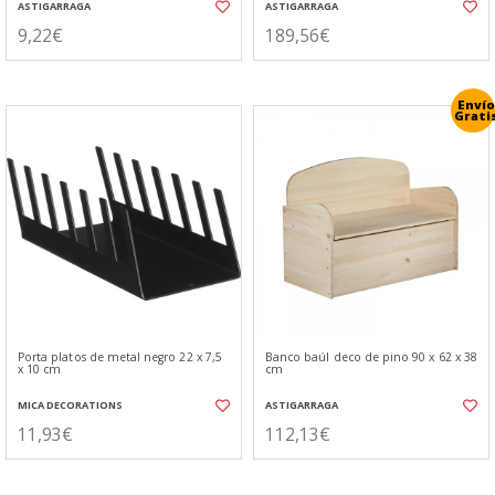
ASTIGARRAGA
ASTIGARRAGA
9,22€
189,56€
Envío
Grati
Porta platos de metal negro 22 x 7,5
Banco baúl deco de pino 90 x 62 x 38
x 10 cm
cm
MICA DECORATIONS
ASTIGARRAGA
11,93€
112,13€