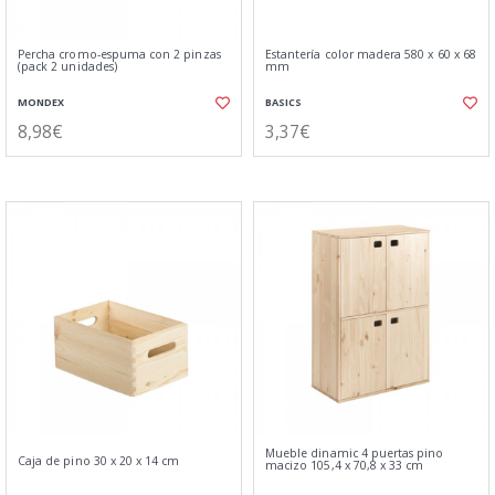
Percha cromo-espuma con 2 pinzas
Estantería color madera 580 x 60 x 68
(pack 2 unidades)
mm
MONDEX
BASICS
8,98€
3,37€
Mueble dinamic 4 puertas pino
Caja de pino 30 x 20 x 14 cm
macizo 105,4 x 70,8 x 33 cm