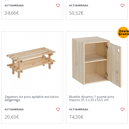
ASTIGARRAGA
ASTIGARRAGA
34,66€
50,52€
Envío
Grati
Zapatero de pino apilable evolution
Mueble dinamic 1 puerta pino
astigarraga
macizo 37,3 x 33 x 53,5 cm
ASTIGARRAGA
ASTIGARRAGA
20,63€
74,30€