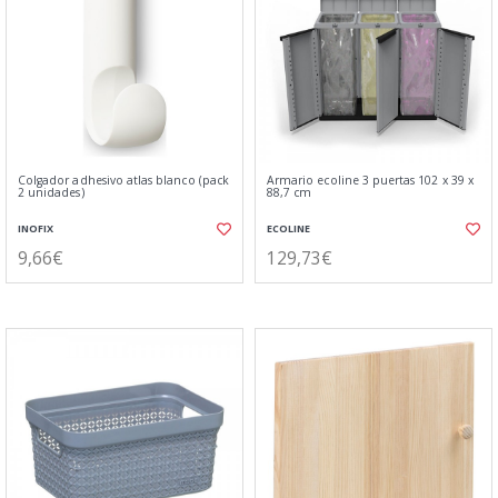
Colgador adhesivo atlas blanco (pack
Armario ecoline 3 puertas 102 x 39 x
2 unidades)
88,7 cm
INOFIX
ECOLINE
9,66€
129,73€