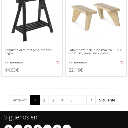
Caballete architect pino macizo
Pata dinamic de pino macizo 13,5 x
negro
9 x 31 cm, juego de 2 piezas
ASTIGARRAGA
ASTIGARRAGA
44,03€
22,16€
Anterior
1
2
3
4
5
…
7
Siguiente
Síguenos en: