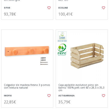
5 FIVE
ECOLINE
93,78€
100,41€
Colgador de madera fresno 3 pomos
Caja apilable evolution pino sin
con textura natural
barniz 100% pefc cert 60 x 28,5 x 35,3
cm
INOFIX
ASTIGARRAGA
22,85€
35,79€