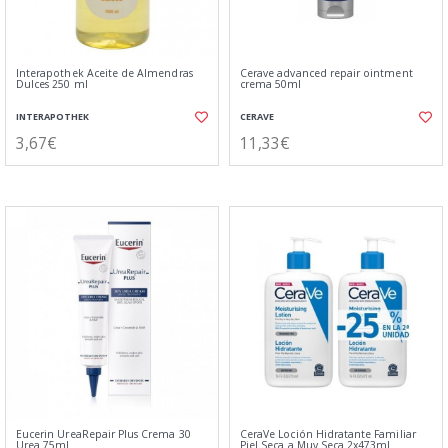
Interapothek Aceite de Almendras
Cerave advanced repair ointment
Dulces 250 ml
crema 50ml
INTERAPOTHEK
CERAVE
3,67€
11,33€
Eucerin UreaRepair Plus Crema 30
CeraVe Loción Hidratante Familiar
Urea 75ml
Piel Seca a Muy Seca 2x473ml