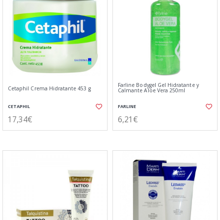
Farline Bodygel Gel Hidratante y
Cetaphil Crema Hidratante 453 g
Calmante Aloe Vera 250ml
CETAPHIL
FARLINE
17,34€
6,21€