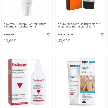
A-Derma Exomega Control Allergo
Arturo Alba Formula Regenerante E
Bálsamo Emoliente 40 ml
Hidratante Hidrolipidica 50ml
A-DERMA
ARTURO ALBA
13,68€
43,99€