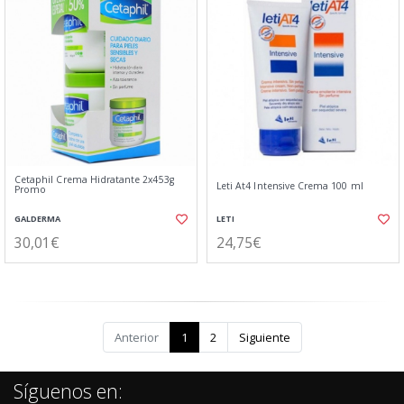
Cetaphil Crema Hidratante 2x453g
Leti At4 Intensive Crema 100 ml
Promo
GALDERMA
LETI
30,01€
24,75€
Anterior
1
2
Siguiente
Síguenos en: