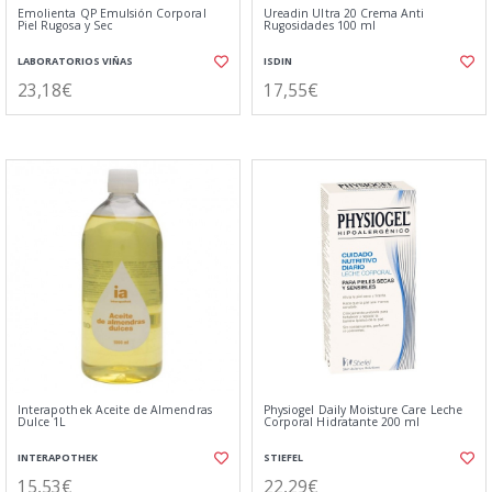
Emolienta QP Emulsión Corporal
Ureadin Ultra 20 Crema Anti
Piel Rugosa y Sec
Rugosidades 100 ml
LABORATORIOS VIÑAS
ISDIN
23,18€
17,55€
Interapothek Aceite de Almendras
Physiogel Daily Moisture Care Leche
Dulce 1L
Corporal Hidratante 200 ml
INTERAPOTHEK
STIEFEL
15,53€
22,29€