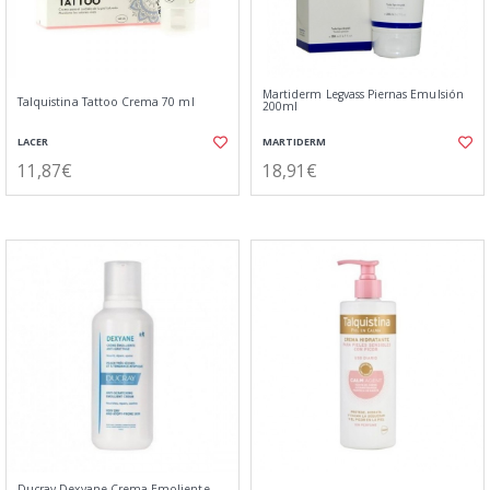
Martiderm Legvass Piernas Emulsión
Talquistina Tattoo Crema 70 ml
200ml
LACER
MARTIDERM
11,87€
18,91€
Ducray Dexyane Crema Emoliente