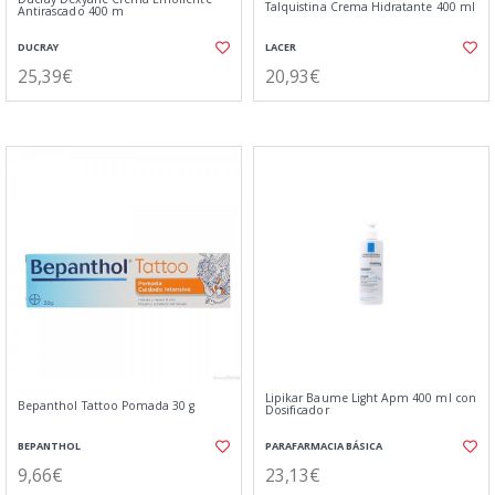
Talquistina Crema Hidratante 400 ml
Antirascado 400 m
DUCRAY
LACER
25,39€
20,93€
Lipikar Baume Light Apm 400 ml con
Bepanthol Tattoo Pomada 30 g
Dosificador
BEPANTHOL
PARAFARMACIA BÁSICA
9,66€
23,13€