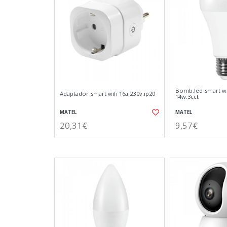
Bomb.led smart wi
Adaptador smart wifi 16a.230v.ip20
14w.3cct
MATEL
MATEL
20,31€
9,57€