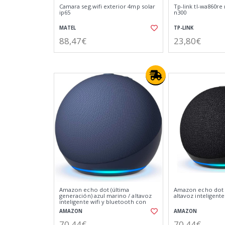
Camara seg.wifi exterior 4mp solar
Tp-link tl-wa860re 
ip65
n300
MATEL
TP-LINK
88,47€
23,80€
Amazon echo dot (última
Amazon echo dot 5
generación) azul marino / altavoz
altavoz inteligente
inteligente wifi y bluetooth con
alexa
AMAZON
AMAZON
70,44€
70,44€