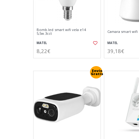
Bomb.led smart wifi vela e14
Camara smart wifi 
5,5w.3cct
MATEL
MATEL
8,22€
39,18€
Envío
Gratis