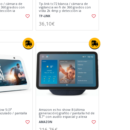
co / cámara de
Tp-link tc72 blanca / cámara de
de 360 grados con
vigilancia wi-fi de 360 grados con
tección ia
vista 2k 4mp y detección ia
avanzada
TP-LINK
36,10€
w 5 (3ª
Amazon echo show 8 (última
azulado / pantalla
generación) grafito / pantalla hd de
8,7" con audio espacial y alexa
AMAZON
216,76€