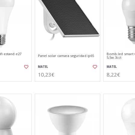
fi estand.e27
Bomb.led smart w
Panel solar camara seguridad ip65
5,5w.3cct
MATEL
MATEL
10,23€
8,22€