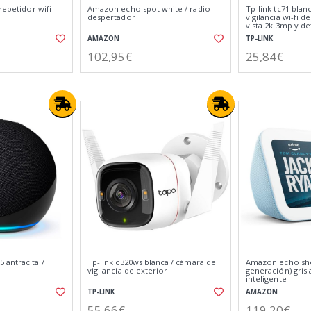
repetidor wifi
Amazon echo spot white / radio
Tp-link tc71 blan
despertador
vigilancia wi-fi 
vista 2k 3mp y de
AMAZON
TP-LINK
102,95€
25,84€
 antracita /
Tp-link c320ws blanca / cámara de
Amazon echo sho
vigilancia de exterior
generación) gris 
inteligente
TP-LINK
AMAZON
55,66€
119,20€