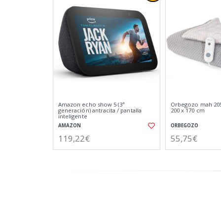
Amazon echo show 5 (3ª
Orbegozo mah 205
generación) antracita / pantalla
200 x 170 cm
inteligente
AMAZON
ORBEGOZO
119,22€
55,75€