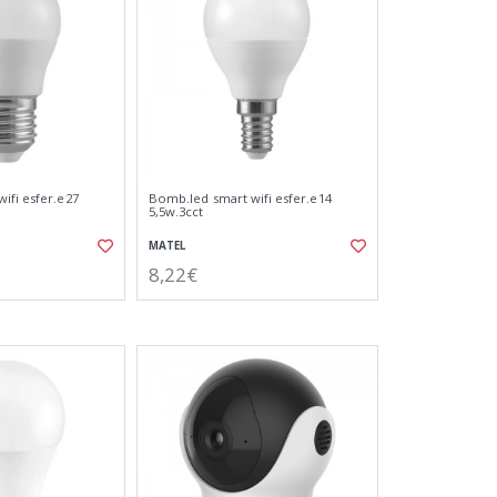
ifi esfer.e27
Bomb.led smart wifi esfer.e14
5,5w.3cct
MATEL
8,22€