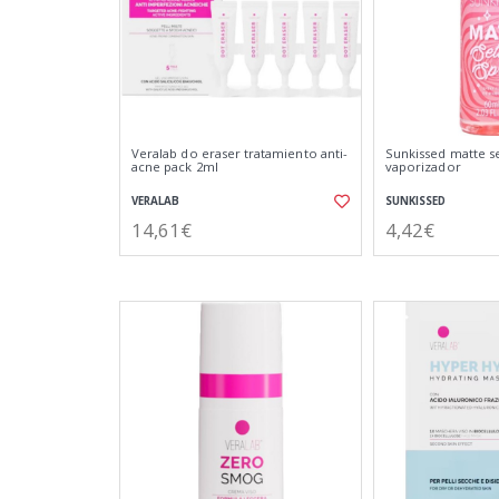
Veralab do eraser tratamiento anti-
Sunkissed matte se
acne pack 2ml
vaporizador
VERALAB
SUNKISSED
14,61€
4,42€