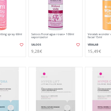
tting spray 60ml
Saloos floral agua rosas+ 100ml
Veralab wonder 
vaporizador
facial 15ml
SALOOS
VERALAB
9,28€
15,49€