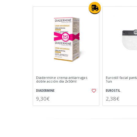
Diadermine crema antiarrugas
Eurostil facial pan
doble acción dí­a 2x50ml
1un
DIADERMINE
EUROSTIL
9,30€
2,38€