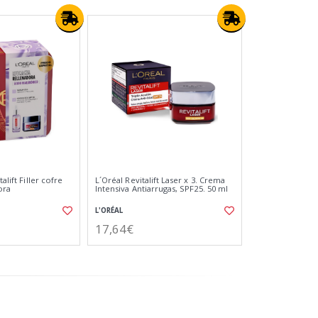
alift Filler cofre
L´Oréal Revitalift Laser x 3. Crema
ora
Intensiva Antiarrugas, SPF25. 50 ml
L'ORÉAL
17,64€