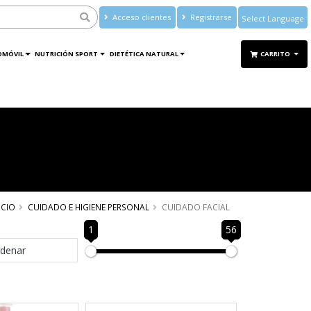
Acceso clientes
Registrarse
Powered by
Translate
OMÓVIL
NUTRICIÓN SPORT
DIETÉTICA NATURAL
CARRITO
ICIO
CUIDADO E HIGIENE PERSONAL
CUIDADO FACIAL
1
56
denar