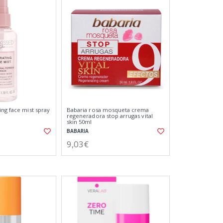
ing face mist spray
Babaria rosa mosqueta crema
regeneradora stop arrugas vital
skin 50ml
BABARIA
9,03€