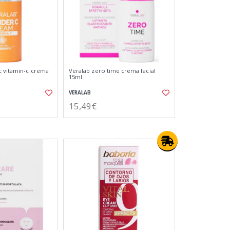
c vitamin-c crema
Veralab zero time crema facial
15ml
VERALAB
15,49€