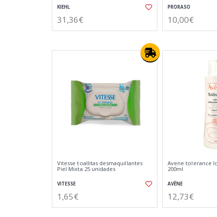
KIEHL
PRORASO
31,36€
10,00€
Vitesse toallitas desmaquillantes
Avene tolerance l
Piel Mixta 25 unidades
200ml
VITESSE
AVÈNE
1,65€
12,73€