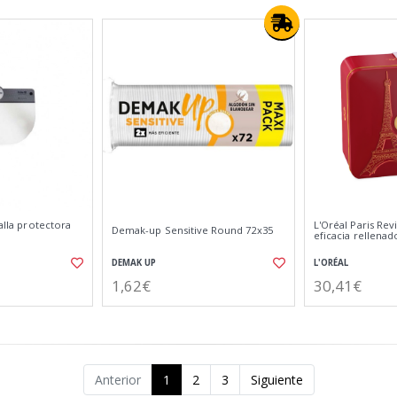
talla protectora
L'Oréal Paris Revit
Demak-up Sensitive Round 72x35
eficacia rellenad
DEMAK UP
L'ORÉAL
1,62€
30,41€
Anterior
1
2
3
Siguiente