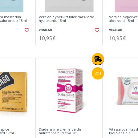
a mascarilla
Veralab hyper-lift filler mask acid
Veralab hyper-ca
hyaluronico 15ml
hyaluronic 15ml
aloe vera 15ml
VERALAB
VERALAB
10,95€
10,95€
2x1
 spice
Diadermine crema de dia
Vitesse toallitas
eard 17ml
hidratante nutritiva 2x1
Piel Sensible