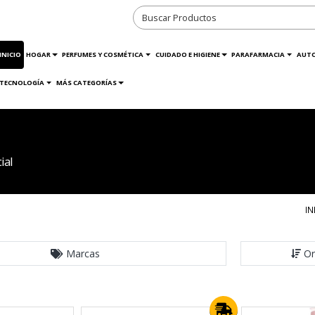
INICIO
HOGAR
PERFUMES Y COSMÉTICA
CUIDADO E HIGIENE
PARAFARMACIA
AUT
TECNOLOGÍA
MÁS CATEGORÍAS
ial
IN
Marcas
Or