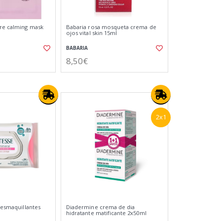
re calming mask
Babaria rosa mosqueta crema de
ojos vital skin 15ml
BABARIA
8,50€
2x1
 desmaquillantes
Diadermine crema de dia
hidratante matificante 2x50ml