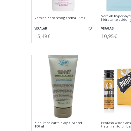
Veralab hyper-hydr
Veralab zero smog crema 15ml
hidratante acido 
VERALAB
VERALAB
15,49€
10,95€
Kiehl rare earth dialy cleanser
Proraso wood ans
100ml
tratamiento oil b