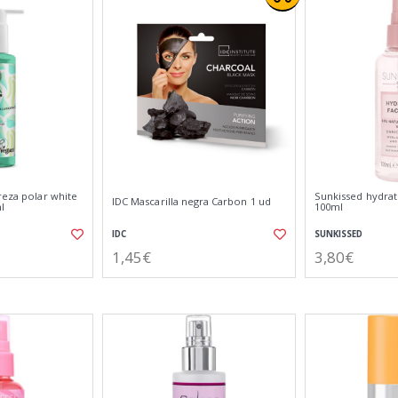
reza polar white
Sunkissed hydrat
IDC Mascarilla negra Carbon 1 ud
l
100ml
IDC
SUNKISSED
1,45€
3,80€