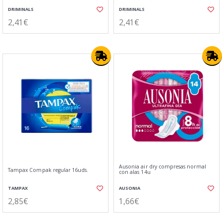
DRIMINALS
DRIMINALS
2,41€
2,41€
Ausonia air dry compresas normal
Tampax Compak regular 16uds.
con alas 14u
TAMPAX
AUSONIA
2,85€
1,66€