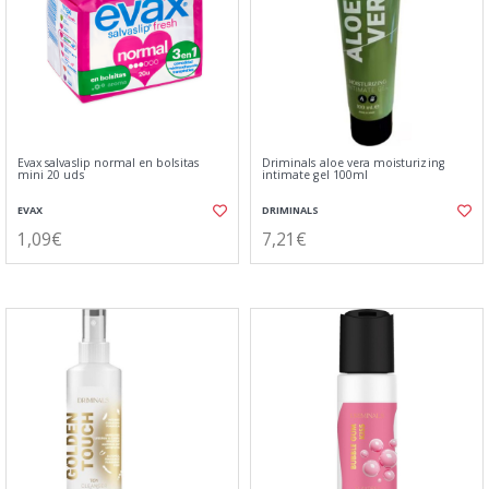
Evax salvaslip normal en bolsitas
Driminals aloe vera moisturizing
mini 20 uds
intimate gel 100ml
EVAX
DRIMINALS
1,09€
7,21€