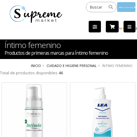
Powered
by
Tra
Íntimo femenino
Productos de primeras marcas para Íntimo femenino
INICIO
CUIDADO E HIGIENE PERSONAL
ÍNTIMO FEMENINO
Total de productos disponibles
46