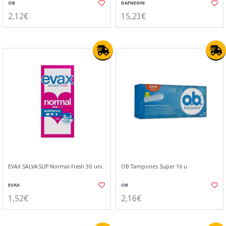
OB
DAFNEGIN
2,12€
15,23€
EVAX SALVASLIP Normal Fresh 30 uni.
OB Tampones Super 16 u
EVAX
OB
1,52€
2,16€