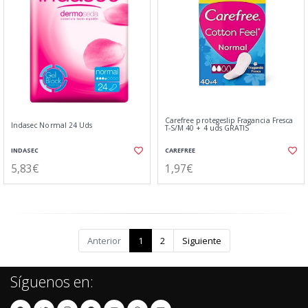
Carefree protegeslip Fragancia Fresca
Indasec Normal 24 Uds
T-S/M 40 + 4 uds GRATIS
INDASEC
CAREFREE
5,83€
1,97€
Anterior
1
2
Siguiente
Síguenos en: