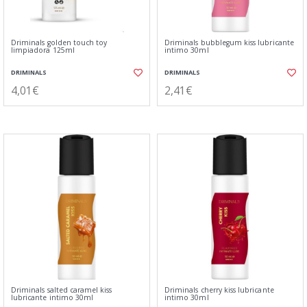
Driminals golden touch toy
Driminals bubblegum kiss lubricante
limpiadora 125ml
intimo 30ml
DRIMINALS
DRIMINALS
4,01€
2,41€
Driminals salted caramel kiss
Driminals cherry kiss lubricante
lubricante intimo 30ml
intimo 30ml