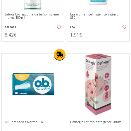
Saloos bio espuma de baño higiene
Lea woman gel higienico intimo
intima 150ml
250ml
SALOOS
LEA
8,42€
1,91€
OB Tampones Normal 16 u
Dafnegin intimo detergente 200ml