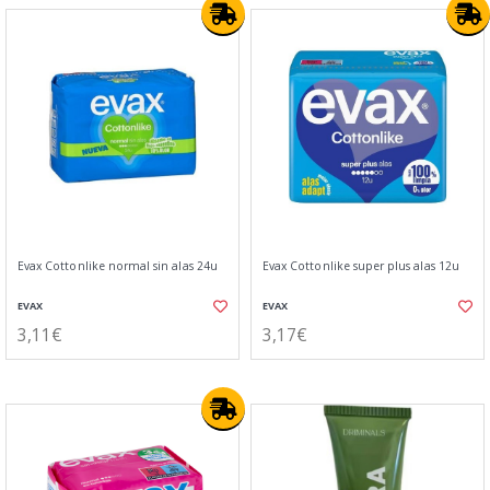
Evax Cottonlike normal sin alas 24u
Evax Cottonlike super plus alas 12u
EVAX
EVAX
3,11€
3,17€