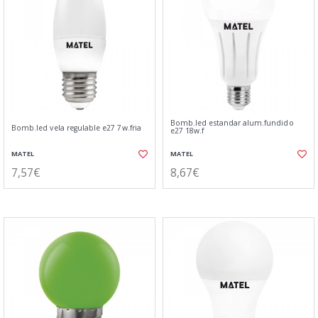
Bomb.led estandar alum.fundido
Bomb.led vela regulable e27 7w.fria
e27 18w.f
MATEL
MATEL
7,57€
8,67€