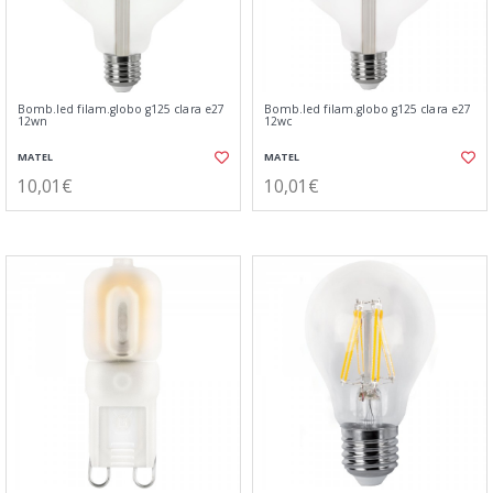
Bomb.led filam.globo g125 clara e27
Bomb.led filam.globo g125 clara e27
12wn
12wc
MATEL
MATEL
10,01€
10,01€