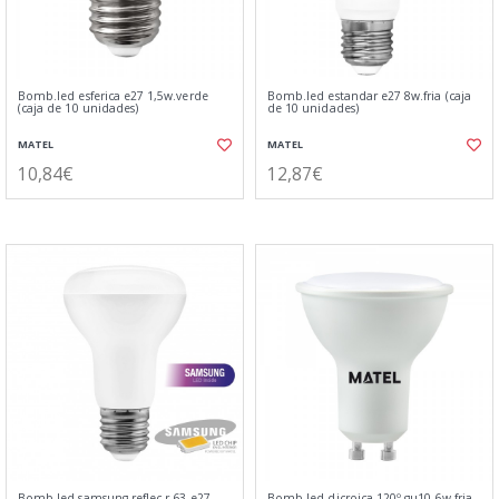
Bomb.led esferica e27 1,5w.verde
Bomb.led estandar e27 8w.fria (caja
(caja de 10 unidades)
de 10 unidades)
MATEL
MATEL
10,84€
12,87€
Bomb.led samsung reflec.r-63 e27
Bomb.led dicroica 120º gu10 6w.fria