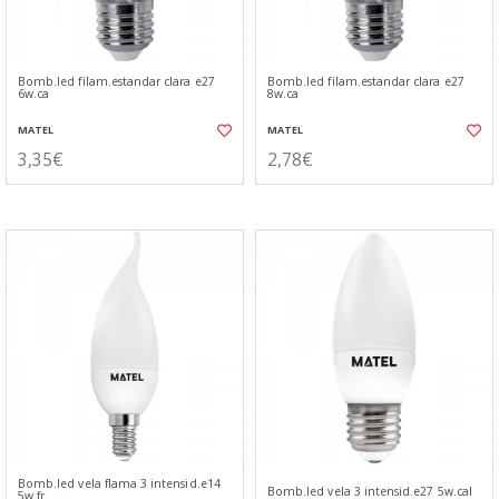
Bomb.led filam.estandar clara e27
Bomb.led filam.estandar clara e27
6w.ca
8w.ca
MATEL
MATEL
3,35€
2,78€
Bomb.led vela flama 3 intensid.e14
Bomb.led vela 3 intensid.e27 5w.cal
5w.fr