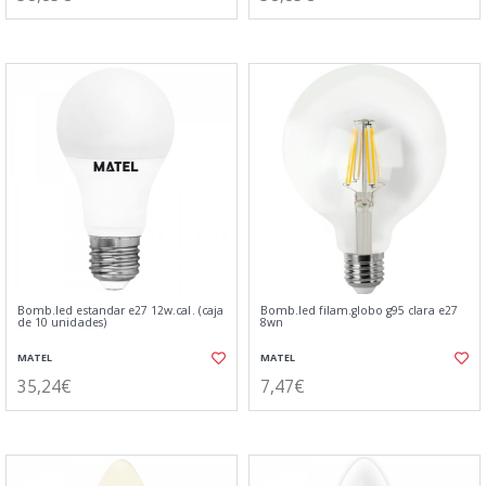
Bomb.led estandar e27 12w.cal. (caja
Bomb.led filam.globo g95 clara e27
de 10 unidades)
8wn
MATEL
MATEL
35,24€
7,47€