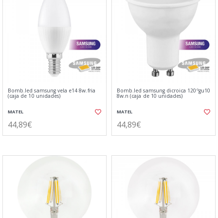
Bomb.led samsung vela e14 8w.fria
Bomb.led samsung dicroica 120ºgu10
(caja de 10 unidades)
8w.n (caja de 10 unidades)
MATEL
MATEL
44,89€
44,89€