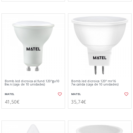
Bomb.led dicroica al.fund.120ºgu10
Bomb.led dicroica 120º mr16
8w.n (caja de 10 unidades)
7w.calida (caja de 10 unidades)
MATEL
MATEL
41,50€
35,74€