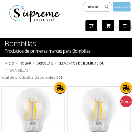
Powered
by
Tra
Bombillas
Productos de primeras marcas para Bombillas
INICIO
HOGAR
BRICOLAJE
ELEMENTOS DE ILUMINACIÓN
BOMBILLAS
Total de productos disponibles
501
Oferta