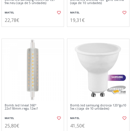
9w.neu (caja de 5 unidades)
(caja de 10 unidades)
MATEL
MATEL
22,78€
19,31€
Bomb.led lineal 360º
Bomb.led samsung dicroica 120ºgu10
22x118mm.regu.12w.f
5w.c (caja de 10 unidades)
MATEL
MATEL
25,80€
41,50€