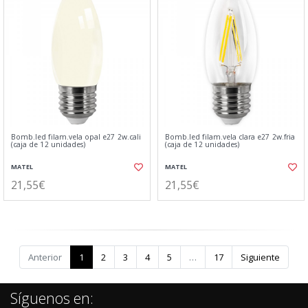
Bomb.led filam.vela opal e27 2w.cali
Bomb.led filam.vela clara e27 2w.fria
(caja de 12 unidades)
(caja de 12 unidades)
MATEL
MATEL
21,55€
21,55€
Anterior
1
2
3
4
5
…
17
Siguiente
Síguenos en: