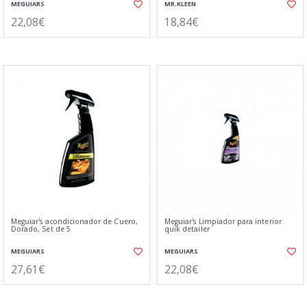
MEGUIARS
MR.KLEEN
22,08€
18,84€
Meguiar's acondicionador de Cuero,
Meguiar's Limpiador para interior
Dorado, Set de 5
quik detailer
MEGUIARS
MEGUIARS
27,61€
22,08€