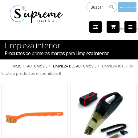
Powered
by
Tra
Limpieza interior
Productos de primeras marcas para Limpieza interior
INICIO
AUTOMÓVIL
LIMPIEZA DEL AUTOMÓVIL
LIMPIEZA INTERIOR
Total de productos disponibles
6