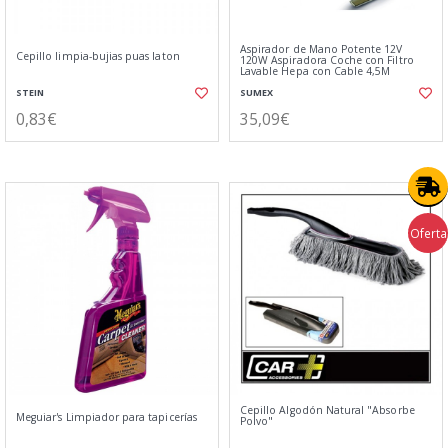
Aspirador de Mano Potente 12V
Cepillo limpia-bujias puas laton
120W Aspiradora Coche con Filtro
Lavable Hepa con Cable 4,5M
STEIN
SUMEX
0,83€
35,09€
Oferta
Cepillo Algodón Natural "Absorbe
Meguiar's Limpiador para tapicerías
Polvo"