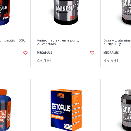
competition 300g
Aminomap extreme purity
Bcaa + glutamin
200cápsulas
purity 300g
MEGAPLUS
MEGAPLUS
43,18€
35,59€