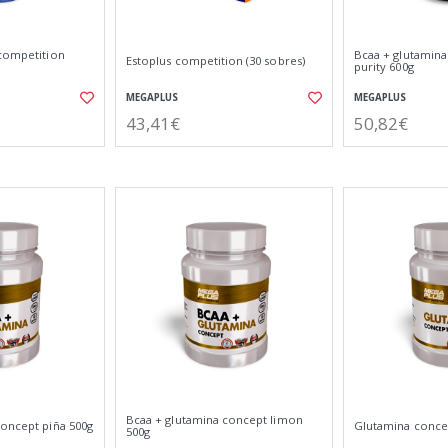
 competition
Bcaa + glutamin
Estoplus competition (30 sobres)
purity 600g
MEGAPLUS
MEGAPLUS
43,41€
50,82€
Bcaa + glutamina concept limon
concept piña 500g
Glutamina conce
500g