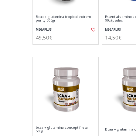
Bcaa + glutamina tropical extrem
Essentials aminos
purity 600gr
90cápsulas
MEGAPLUS
MEGAPLUS
49,50€
14,50€
bcaa + glutamina concept fresa
Bcaa + glutamina 
500g