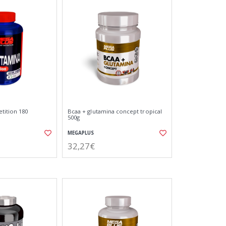
tition 180
Bcaa + glutamina concept tropical
500g
MEGAPLUS
32,27€