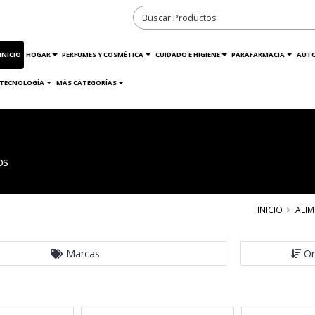
INICIO
HOGAR
PERFUMES Y COSMÉTICA
CUIDADO E HIGIENE
PARAFARMACIA
AUT
TECNOLOGÍA
MÁS CATEGORÍAS
os
INICIO
ALI
Marcas
Or