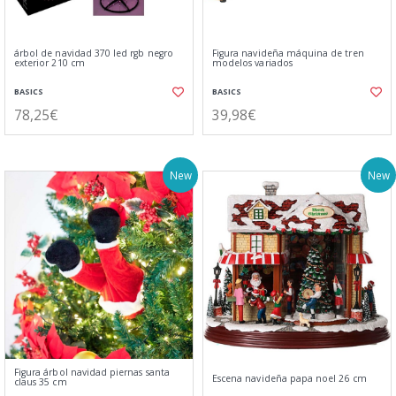
árbol de navidad 370 led rgb negro
Figura navideña máquina de tren
exterior 210 cm
modelos variados
BASICS
BASICS
78,25€
39,98€
New
New
Figura árbol navidad piernas santa
Escena navideña papa noel 26 cm
claus 35 cm