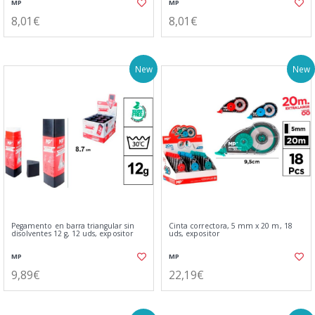
MP
MP
8,01€
8,01€
New
New
Pegamento en barra triangular sin
Cinta correctora, 5 mm x 20 m, 18
disolventes 12 g, 12 uds, expositor
uds, expositor
MP
MP
9,89€
22,19€