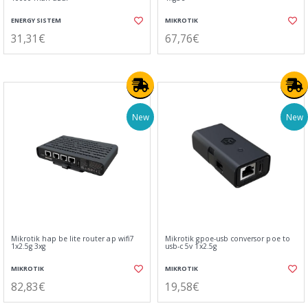
ENERGY SISTEM
MIKROTIK
31,31€
67,76€
New
New
Mikrotik hap be lite router ap wifi7
Mikrotik gpoe-usb conversor poe to
1x2.5g 3xg
usb-c 5v 1x2.5g
MIKROTIK
MIKROTIK
82,83€
19,58€