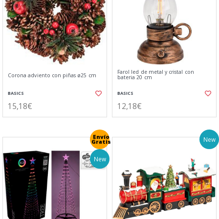
Farol led de metal y cristal con
Corona adviento con piñas ø25 cm
bateria 20 cm
BASICS
BASICS
15,18€
12,18€
Envío
New
Gratis
New