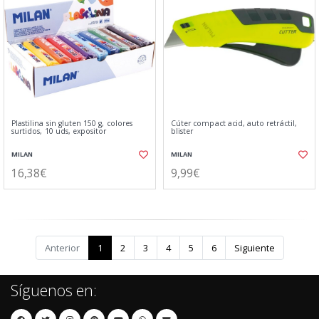
Plastilina sin gluten 150 g, colores
Cúter compact acid, auto retráctil,
surtidos, 10 uds, expositor
blister
MILAN
MILAN
16,38€
9,99€
Anterior
1
2
3
4
5
6
Siguiente
Síguenos en: