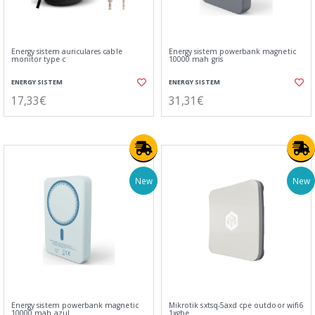
Energy sistem auriculares cable
Energy sistem powerbank magnetic
monitor type c
10000 mah gris
ENERGY SISTEM
ENERGY SISTEM
17,33€
31,31€
New
New
Energy sistem powerbank magnetic
Mikrotik sxtsq-5axd cpe outdoor wifi6
10000 mah azul
1xgbe