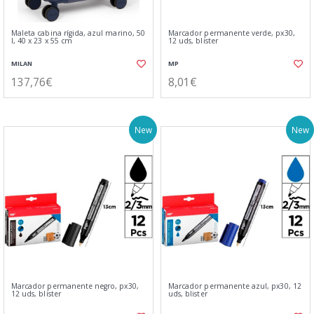
Maleta cabina rígida, azul marino, 50
Marcador permanente verde, px30,
l, 40 x 23 x 55 cm
12 uds, blister
MILAN
MP
137,76€
8,01€
New
New
Marcador permanente negro, px30,
Marcador permanente azul, px30, 12
12 uds, blister
uds, blister