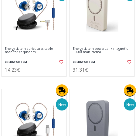
Energy sistem auriculares cable
Energy sistem powerbank magnetic
monitor earphones
10000 mah crema
ENERGY SISTEM
ENERGY SISTEM
14,23€
31,31€
New
New