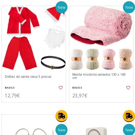
New
New
Manta modelos variados 130 x 160
Disfraz de santa claus 5 piezas
cm
BASICS
BASICS
12,79€
23,97€
New
New