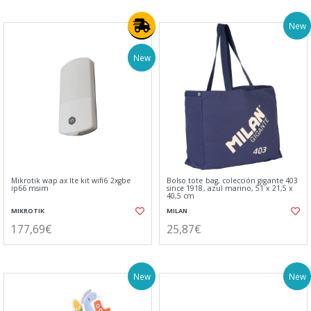
New
New
Mikrotik wap ax lte kit wifi6 2xgbe
Bolso tote bag, colección gigante 403
ip66 msim
since 1918, azul marino, 51 x 21,5 x
40,5 cm
MIKROTIK
MILAN
177,69€
25,87€
New
New