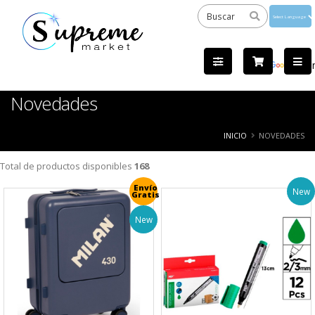
Powered
by
Tra
Novedades
INICIO
NOVEDADES
Total de productos disponibles
168
Envío
New
Gratis
New