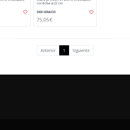
cordoba ø22 cm
SAN IGNACIO
75,05€
Anterior
1
Siguiente