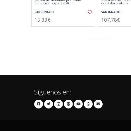
inducción expert ø20 cm
cordoba ø24 cm
SAN IGNACIO
SAN IGNACIO
15,33€
107,78€
Síguenos en: