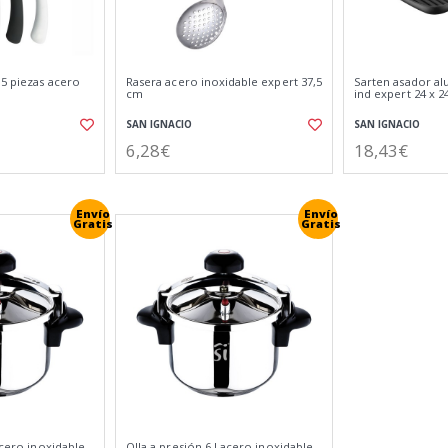
 5 piezas acero
Rasera acero inoxidable expert 37,5
Sarten asador a
cm
ind expert 24 x 2
SAN IGNACIO
SAN IGNACIO
6,28€
18,43€
Envío
Envío
Gratis
Gratis
acero inoxidable
Olla a presión 6 l acero inoxidable