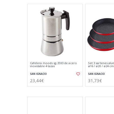
Cafetera moods sg-3593 de acero
Set 3 sartenes al
inoxidable 4 tazas
ø16 / ø20 / ø24 cm
SAN IGNACIO
SAN IGNACIO
23,44€
31,73€