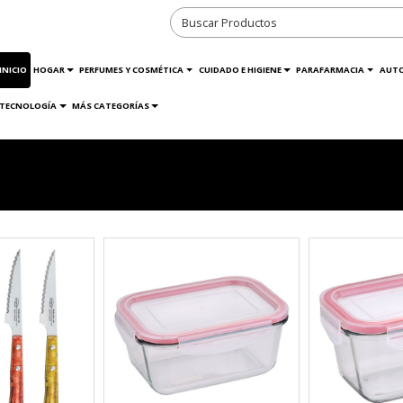
INICIO
HOGAR
PERFUMES Y COSMÉTICA
CUIDADO E HIGIENE
PARAFARMACIA
AUT
TECNOLOGÍA
MÁS CATEGORÍAS