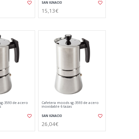
SAN IGNACIO
15,13€
sg-3593 de acero
Cafetera moods sg-3593 de acero
s
inoxidable 6 tazas
SAN IGNACIO
26,04€