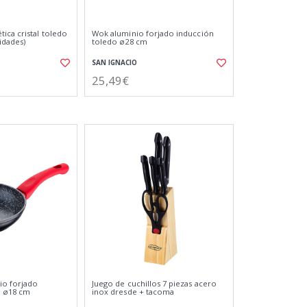
ica cristal toledo
Wok aluminio forjado inducción
idades)
toledo ø28 cm
SAN IGNACIO
25,49€
io forjado
Juego de cuchillos 7 piezas acero
o ø18 cm
inox dresde + tacoma