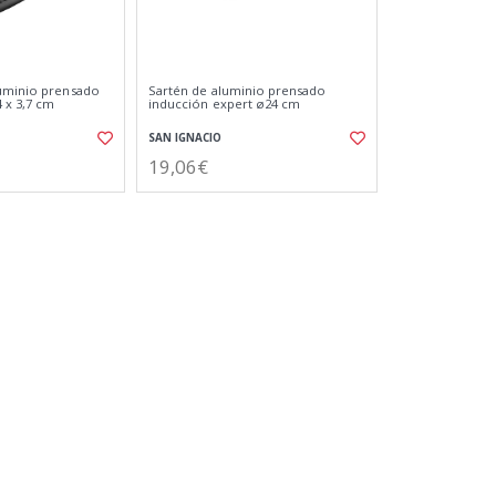
luminio prensado
Sartén de aluminio prensado
4 x 3,7 cm
inducción expert ø24 cm
SAN IGNACIO
19,06€