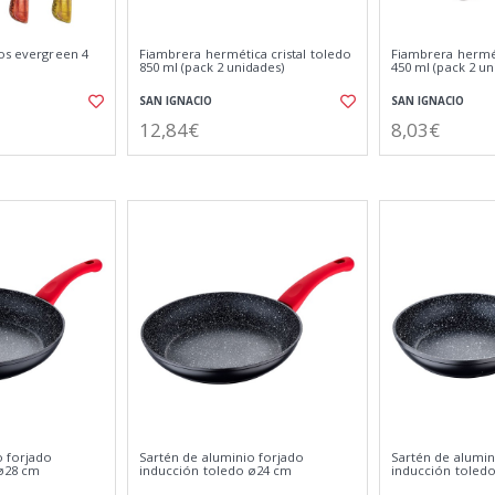
ros evergreen 4
Fiambrera hermética cristal toledo
Fiambrera hermét
850 ml (pack 2 unidades)
450 ml (pack 2 un
SAN IGNACIO
SAN IGNACIO
12,84€
8,03€
o forjado
Sartén de aluminio forjado
Sartén de alumin
 ø28 cm
inducción toledo ø24 cm
inducción toled