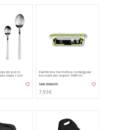
ezas de acero
Fiambrera hermética rectangular
lado mate root
borosilicato expert 1040 ml
SAN IGNACIO
7,93€