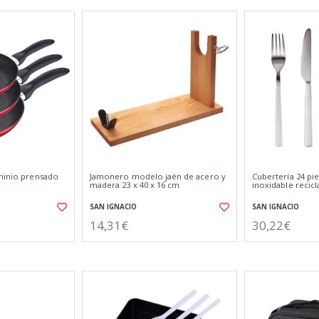
uminio prensado
Jamonero modelo jaén de acero y
Cubertería 24 pi
madera 23 x 40 x 16 cm
inoxidable recic
SAN IGNACIO
SAN IGNACIO
14,31€
30,22€