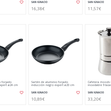
SAN IGNACIO
SAN IGNACIO
16,38€
11,57€
o forjado
Sartén de aluminio forjado
Cafetera moods 
xpert ø24 cm
inducción negro expert ø20 cm
inoxidable 9 taza
SAN IGNACIO
SAN IGNACIO
10,89€
33,20€