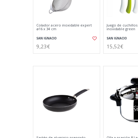
Colador acero inoxidable expert
Juego de cuchillos
ø16 x 34 cm
inoxidable green
SAN IGNACIO
SAN IGNACIO
9,23€
15,52€
Sartén de aluminio prensado
Olla a presión 8 l 