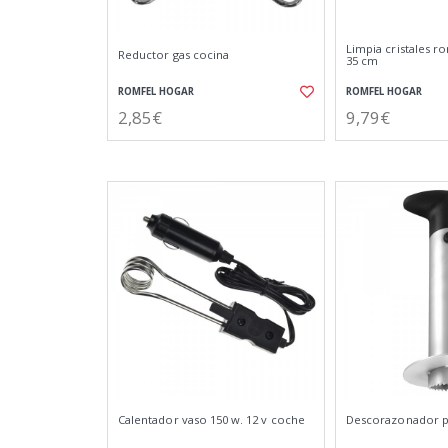
Limpia cristales 
Reductor gas cocina
35 cm
ROMFEL HOGAR
ROMFEL HOGAR
2,85€
9,79€
Calentador vaso 150 w. 12 v coche
Descorazonador p