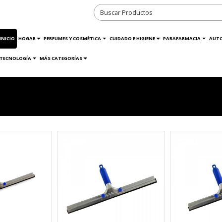
INICIO
HOGAR
PERFUMES Y COSMÉTICA
CUIDADO E HIGIENE
PARAFARMACIA
AUT
TECNOLOGÍA
MÁS CATEGORÍAS