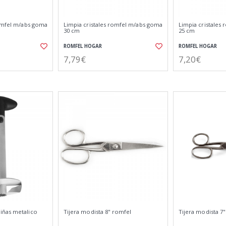
romfel m/abs goma
Limpia cristales romfel m/abs goma
Limpia cristales
30 cm
25 cm
ROMFEL HOGAR
ROMFEL HOGAR
7,79€
7,20€
iñas metalico
Tijera modista 8" romfel
Tijera modista 7