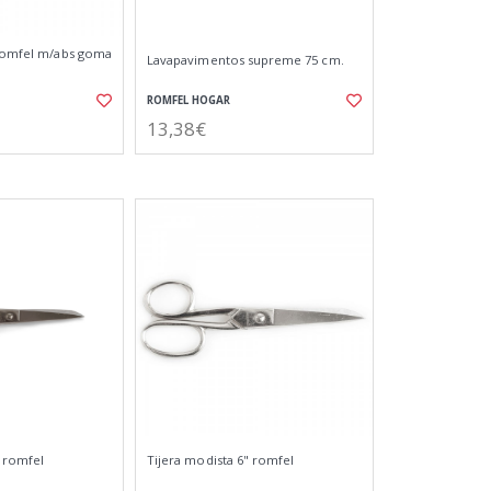
 romfel m/abs goma
Lavapavimentos supreme 75 cm.
ROMFEL HOGAR
13,38€
" romfel
Tijera modista 6" romfel