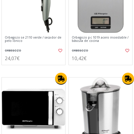
Orbegozo se 2110 verde / secador de
Orbegozo pc 1019 acero inoxidable /
pelo iónico
báscula de cocina
ORBEGOZO
ORBEGOZO
24,07€
10,42€