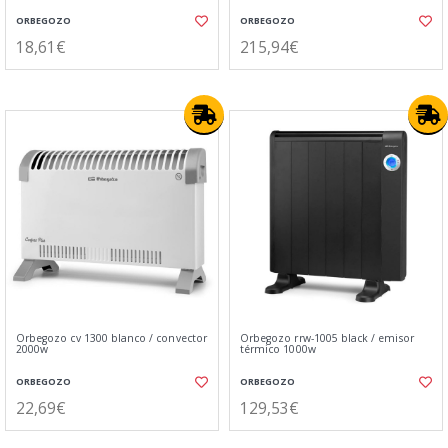
ORBEGOZO
ORBEGOZO
18,61€
215,94€
Orbegozo cv 1300 blanco / convector
Orbegozo rrw-1005 black / emisor
2000w
térmico 1000w
ORBEGOZO
ORBEGOZO
22,69€
129,53€