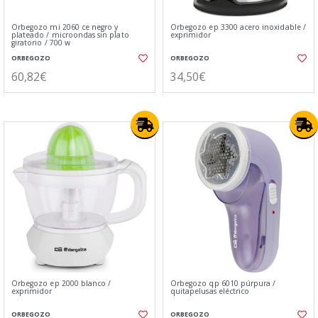
Orbegozo mi 2060 ce negro y
Orbegozo ep 3300 acero inoxidable /
plateado / microondas sin plato
exprimidor
giratorio / 700 w
ORBEGOZO
ORBEGOZO
60,82€
34,50€
Orbegozo ep 2000 blanco /
Orbegozo qp 6010 púrpura /
exprimidor
quitapelusas eléctrico
ORBEGOZO
ORBEGOZO