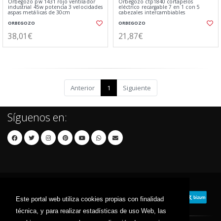
Orbegozo pw 1431 rojo ventilador
Orbegozo ctp1840 cortapelos
industrial 45w potencia 3 velocidades
eléctrico recargable 7 en 1 con 5
aspas metálicas de 30cm
cabezales intercambiables
ORBEGOZO
ORBEGOZO
38,01€
21,87€
Anterior
1
Siguiente
Síguenos en:
Este portal web utiliza cookies propias con finalidad
técnica, y para realizar estadísticas de uso Web, las