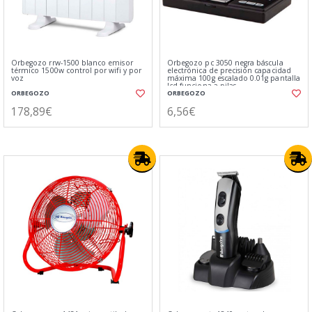
Orbegozo rrw-1500 blanco emisor
Orbegozo pc 3050 negra báscula
térmico 1500w control por wifi y por
electrónica de precisión capacidad
voz
máxima 100g escalado 0.01g pantalla
lcd funciona a pilas
ORBEGOZO
ORBEGOZO
178,89€
6,56€