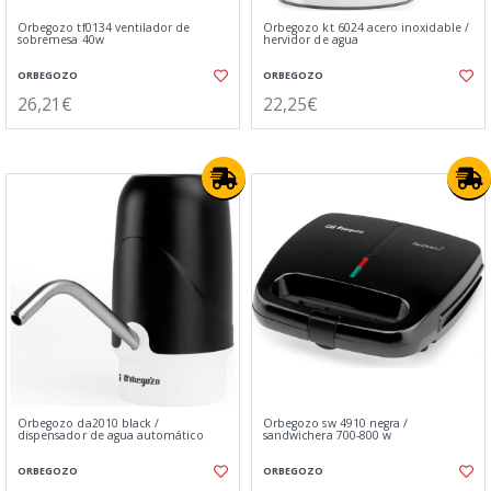
Orbegozo tf0134 ventilador de
Orbegozo kt 6024 acero inoxidable /
sobremesa 40w
hervidor de agua
ORBEGOZO
ORBEGOZO
26,21€
22,25€
Orbegozo da2010 black /
Orbegozo sw 4910 negra /
dispensador de agua automático
sandwichera 700-800 w
ORBEGOZO
ORBEGOZO