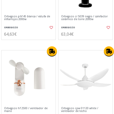
Orbegozo phf 45 blanca / estufa de
Orbegozo cr 5039 negro / calefactor
infrarrojos 2000w
cerámico de torre 2000w
ORBEGOZO
ORBEGOZO
64,63€
63,04€
Orbegozo hf 2500 / ventilador de
Orbegozo cpw 01120 white /
mano
ventilador de techo