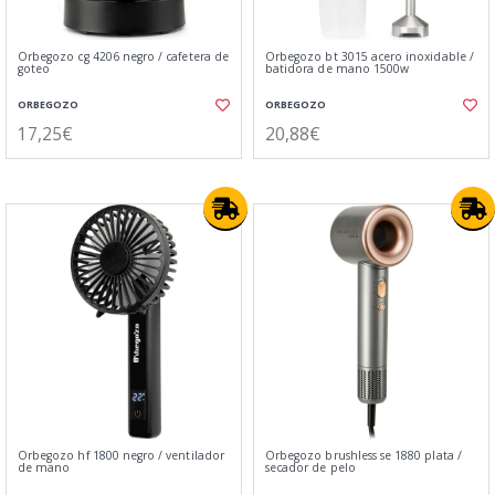
Orbegozo cg 4206 negro / cafetera de
Orbegozo bt 3015 acero inoxidable /
goteo
batidora de mano 1500w
ORBEGOZO
ORBEGOZO
17,25€
20,88€
Orbegozo hf 1800 negro / ventilador
Orbegozo brushless se 1880 plata /
de mano
secador de pelo