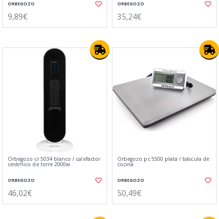
ORBEGOZO
ORBEGOZO
9,89€
35,24€
Orbegozo cr 5034 blanco / calefactor
Orbegozo pc 5500 plata / báscula de
cerámico de torre 2000w
cocina
ORBEGOZO
ORBEGOZO
46,02€
50,49€