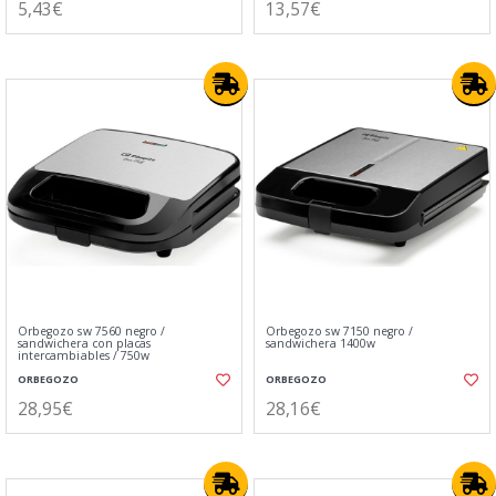
5,43€
13,57€
Orbegozo sw 7560 negro /
Orbegozo sw 7150 negro /
sandwichera con placas
sandwichera 1400w
intercambiables / 750w
ORBEGOZO
ORBEGOZO
28,95€
28,16€