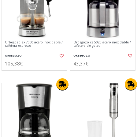
Orbegozo ex 7000 acero inoxidable /
Orbegozo cg 5020 acero inoxidable /
cafetera espresso
cafetera de goteo
ORBEGOZO
ORBEGOZO
105,38€
43,37€