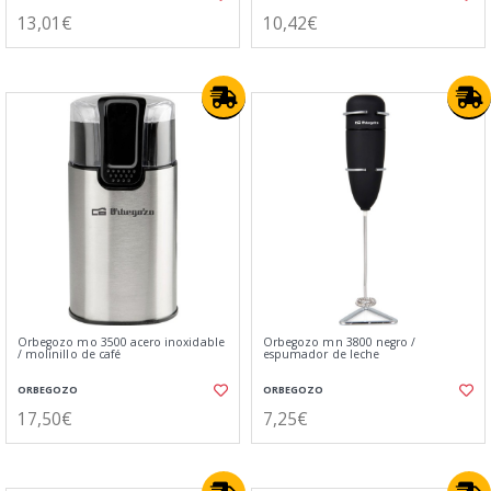
13,01€
10,42€
Orbegozo mo 3500 acero inoxidable
Orbegozo mn 3800 negro /
/ molinillo de café
espumador de leche
ORBEGOZO
ORBEGOZO
17,50€
7,25€