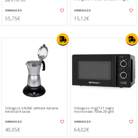
200 x 170 cm
ORBEGOZO
ORBEGOZO
55,75€
15,12€
Orbegozo kfe660 cafetera italiana
Orbegozo mig2131 negro
eléctrica/6 tazas
microondas 700w 20l grill
ORBEGOZO
ORBEGOZO
40,05€
64,02€