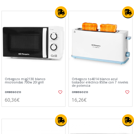
Orbegozo mig2130 blanco
Orbegozo to4014 blanco azul
microondas 700w 20l grill
tostador eléctrico 850w con 7 niveles
de potencia
ORBEGOZO
ORBEGOZO
60,36€
16,26€