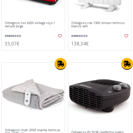
Orbegozo tov 6200 vintage rojo /
Orbegozo rrw 1300 emisor térmico
ranura larga
blanco wifi
ORBEGOZO
ORBEGOZO
33,07€
138,34€
Orbegozo mah 2050 manta térmica
Orbegozo fh 5028 calefactor negro