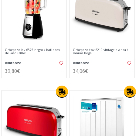
Orbegozo bv 6575 negro / batidora
Orbegozo tov 6210 vintage blanca /
de vaso 600w
ranura larga
ORBEGOZO
ORBEGOZO
39,80€
34,06€