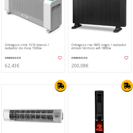
Orbegozo rmb 1510 blanco /
Orbegozo rrw 1805 negro / radiador
radiador de mica 1500w
emisor térmico wifi 1800w
ORBEGOZO
ORBEGOZO
62,43€
200,08€