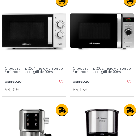
Orbegozo mig 2531 negro y plateado
Orbegozo mig 2052 negro y plateado
/ microondas con grill de 900w
/ microondas con grill de 700w
ORBEGOZO
ORBEGOZO
98,09€
85,15€