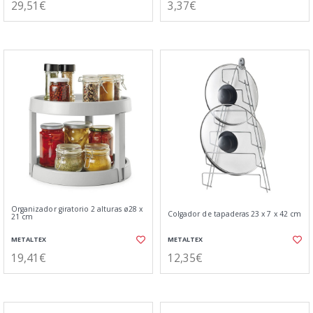
29,51€
3,37€
Organizador giratorio 2 alturas ø28 x
Colgador de tapaderas 23 x 7 x 42 cm
21 cm
METALTEX
METALTEX
19,41€
12,35€