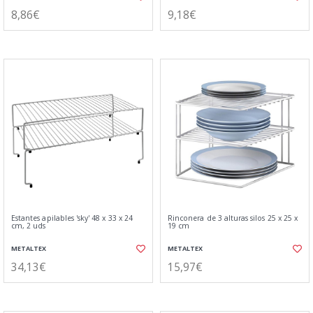
8,86€
9,18€
Estantes apilables 'sky' 48 x 33 x 24
Rinconera de 3 alturas silos 25 x 25 x
cm, 2 uds
19 cm
METALTEX
METALTEX
34,13€
15,97€