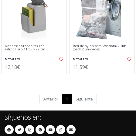
Dispensador soap-tex con
Red de nylon para lavadora, 2 uds
estropajero 11 x 8 x 22 cm
(pack 2 unidades)
METALTEX
METALTEX
12,18€
11,59€
Anterior
1
Siguiente
Síguenos en: