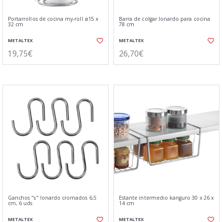
Portarrollos de cocina my-roll ø15 x
Barra de colgar lonardo para cocina
32 cm
78 cm
METALTEX
METALTEX
19,75€
26,70€
Ganchos "s" lonardo cromados 6,5
Estante intermedio kanguro 30 x 26 x
cm, 6 uds
14 cm
METALTEX
METALTEX