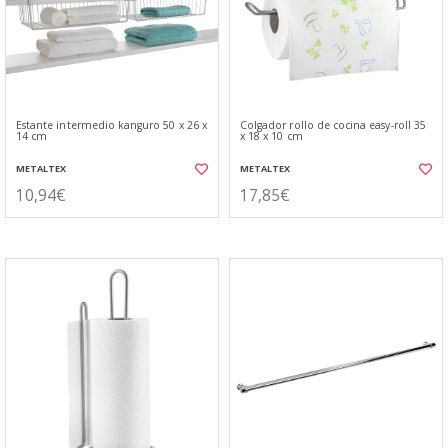
Estante intermedio kanguro 50 x 26 x
Colgador rollo de cocina easy-roll 35
14 cm
x 18 x 10 cm
METALTEX
METALTEX
10,94€
17,85€