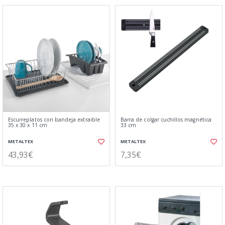
Escurreplatos con bandeja extraible
Barra de colgar cuchillos magnética
35 x 30 x 11 cm
33 cm
METALTEX
METALTEX
43,93€
7,35€