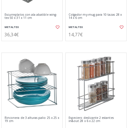
Escurreplatos con ala abatible wing-
Colgador my-mug para 10 tazas 28 x
tex 50 x 31 x 11 cm
14 x 6 cm
METALTEX
METALTEX
36,34€
14,77€
Rinconera de 3 alturas palio 25 x 25 x
Especiero deslizante 2 estantes
19 cm
in&out 28 x 6 x 22 cm