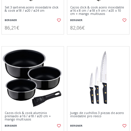
Set 3 sartenes acero inoxidable click
Cazos click & cook acero inoxidable
& cook ø18 / ø20 / ø24 cm
ø16 x 8 cm / ø18 x 9 cm / ø20 x 10
cm + mango multiusos
BERGNER
BERGNER
86,21€
82,06€
Cazos click & cook aluminio
Juego de cuchillos 3 piezas de acero
prensado ø16 / ø18 / ø20 cm +
inoxidable pro reeco
mango multiusos
BERGNER
BERGNER