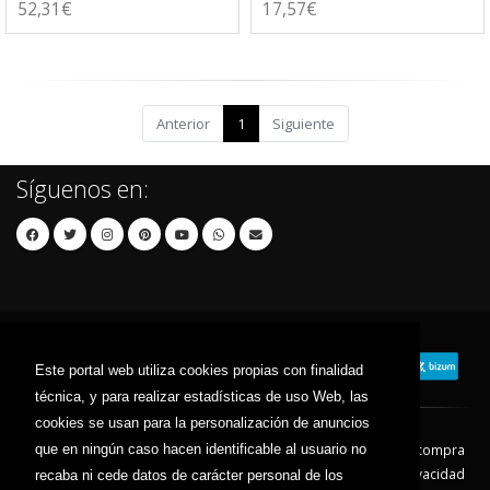
52,31€
17,57€
Anterior
1
Siguiente
Síguenos en:
Este portal web utiliza cookies propias con finalidad
técnica, y para realizar estadísticas de uso Web, las
cookies se usan para la personalización de anuncios
que en ningún caso hacen identificable al usuario no
Contacto
Aviso Legal
Condiciones de compra
Política de envíos
Política de devolución
Política de Privacidad
recaba ni cede datos de carácter personal de los