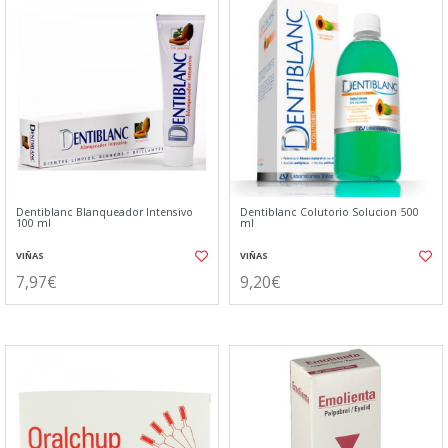
Dentiblanc Blanqueador Intensivo
Dentiblanc Colutorio Solucion 500
100 ml
ml
VIÑAS
VIÑAS
7,97€
9,20€