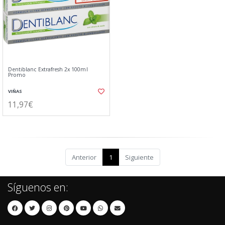
Dentiblanc Extrafresh 2x 100ml
Promo
VIÑAS
11,97€
Anterior
1
Siguiente
Síguenos en: