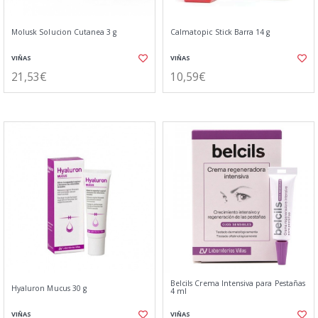
Molusk Solucion Cutanea 3 g
Calmatopic Stick Barra 14 g
VIÑAS
VIÑAS
21,53€
10,59€
Belcils Crema Intensiva para Pestañas
Hyaluron Mucus 30 g
4 ml
VIÑAS
VIÑAS